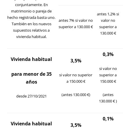
conjuntamente. En
matrimonio o pareja de
antes 1,2% si
hecho registrada basta uno.
antes 7% si valor no
valor no
También en los nuevos
superior a 130.000 €
superior a
supuestos relativos a
130.000 €
vivienda habitual.
0,3%
Vivienda habitual
3,5%
si valor no
para menor de 35
si valor no superior
superior a
años
a 150.000 €
150.000 €
(antes 130.000 €)
(antes
desde 27/10/2021
130.000 € )
0,1%
Vivienda habitual
3,5%