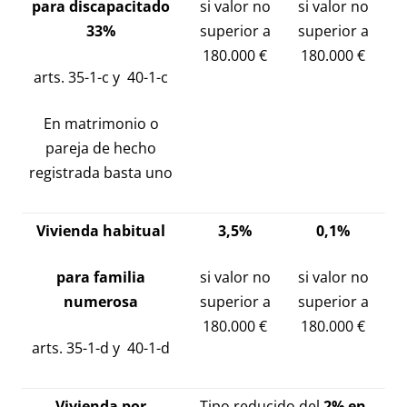
para discapacitado
si valor no
si valor no
33%
superior a
superior a
180.000 €
180.000 €
arts. 35-1-c y 40-1-c
En matrimonio o
pareja de hecho
registrada basta uno
Vivienda habitual
3,5%
0,1%
para familia
si valor no
si valor no
numerosa
superior a
superior a
180.000 €
180.000 €
arts. 35-1-d y 40-1-d
Vivienda por
Tipo reducido del
2% en