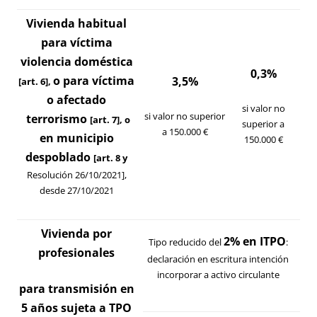
Vivienda habitual
para víctima
violencia doméstica
0,3%
o para víctima
3,5%
[
art. 6
]
,
o afectado
si valor no
si valor no superior
terrorismo
[
art. 7
]
, o
superior a
a 150.000 €
en municipio
150.000 €
despoblado
[
art. 8
y
Resolución 26/10/2021
],
desde 27/10/2021
Vivienda por
2% en ITPO
Tipo reducido del
:
profesionales
declaración en escritura intención
incorporar a activo circulante
para transmisión en
5 años sujeta a TPO