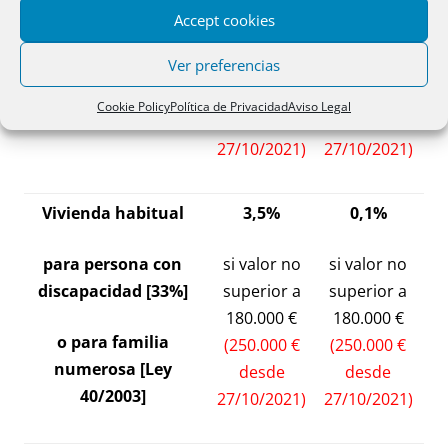
para menor de 35
si valor no
si valor no
Accept cookies
años
superior a
superior a
Ver preferencias
130.000 €
130.000 €
(150.000 €
(150.000 €
Cookie Policy
Política de Privacidad
Aviso Legal
desde
desde
27/10/2021)
27/10/2021)
Vivienda habitual
3,5%
0,1%
para persona con
si valor no
si valor no
discapacidad [33%]
superior a
superior a
180.000 €
180.000 €
o para familia
(250.000 €
(250.000 €
numerosa [
Ley
desde
desde
40/2003
]
27/10/2021)
27/10/2021)