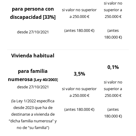
si valor no
para persona con
si valor no superior
superior a
discapacidad [33%]
a 250.000 €
250.000 €
(antes 180.000 €)
(antes
desde 27/10/2021
180.000 €)
Vivienda habitual
0,1%
para familia
3,5%
numerosa
[
Ley 40/2003
]
si valor no
desde 27/10/2021
si valor no superior
superior a
a 250.000 €
250.000 €
(la Ley 1/2022 específica
desde 2023 que ha de
(antes 180.000 €)
(antes
destinarse a vivienda de
180.000 €)
“dicha familia numerosa” y
no de “su familia”)