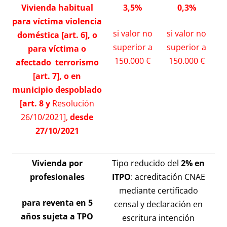
Vivienda habitual
3,5%
0,3%
para víctima violencia
si valor no
si valor no
doméstica
[
art. 6
]
, o
superior a
superior a
para víctima o
150.000 €
150.000 €
afectado terrorismo
[
art. 7
]
, o en
municipio despoblado
[
art. 8
y
Resolución
26/10/2021
],
desde
27/10/2021
Vivienda por
Tipo reducido del
2% en
profesionales
ITPO
: acreditación CNAE
mediante certificado
para reventa en 5
censal y declaración en
años sujeta a TPO
escritura intención