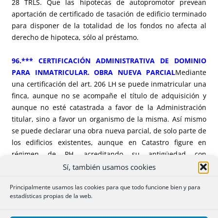
28 TRLS. Que las hipotecas de autopromotor prevean
aportación de certificado de tasación de edificio terminado
para disponer de la totalidad de los fondos no afecta al
derecho de hipoteca, sólo al préstamo.
96.*** CERTIFICACIÓN ADMINISTRATIVA DE DOMINIO
PARA INMATRICULAR. OBRA NUEVA PARCIAL
Mediante
una certificación del art. 206 LH se puede inmatricular una
finca, aunque no se acompañe el título de adquisición y
aunque no esté catastrada a favor de la Administración
titular, sino a favor un organismo de la misma. Así mismo
se puede declarar una obra nueva parcial, de solo parte de
los edificios existentes, aunque en Catastro figure en
régimen de PH, acreditando su antigüedad con
certificación de un técnico a pesar de que las
Sí, también usamos cookies
características de la edificación no coincidan con las de
Principalmente usamos las cookies para que todo funcione bien y para
catastro.
estadísticas propias de la web.
8.*** INMATRICULACIÓN ART 205 LH CONSTANDO