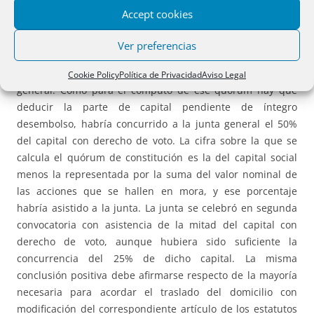
de las concretas acciones pendientes de íntegro
Accept cookies
desembolso, y no respecto de la totalidad de las acciones
propiedad del accionista moroso. Según esta
Ver preferencias
interpretación sistemática, en el caso analizado concurriría
el quórum necesario para la válida constitución de la junta
Cookie Policy
Política de Privacidad
Aviso Legal
general. Como para el cómputo de ese quórum hay que
deducir la parte de capital pendiente de íntegro
desembolso, habría concurrido a la junta general el 50%
del capital con derecho de voto. La cifra sobre la que se
calcula el quórum de constitución es la del capital social
menos la representada por la suma del valor nominal de
las acciones que se hallen en mora, y ese porcentaje
habría asistido a la junta. La junta se celebró en segunda
convocatoria con asistencia de la mitad del capital con
derecho de voto, aunque hubiera sido suficiente la
concurrencia del 25% de dicho capital. La misma
conclusión positiva debe afirmarse respecto de la mayoría
necesaria para acordar el traslado del domicilio con
modificación del correspondiente artículo de los estatutos