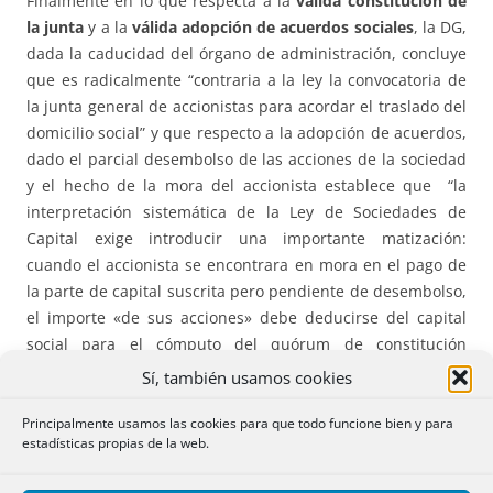
Finalmente en lo que respecta a la
válida constitución de
la junta
y a la
válida adopción de acuerdos sociales
, la DG,
dada la caducidad del órgano de administración, concluye
que es radicalmente “contraria a la ley la convocatoria de
la junta general de accionistas para acordar el traslado del
domicilio social” y que respecto a la adopción de acuerdos,
dado el parcial desembolso de las acciones de la sociedad
y el hecho de la mora del accionista establece que “la
interpretación sistemática de la Ley de Sociedades de
Capital exige introducir una importante matización:
cuando el accionista se encontrara en mora en el pago de
la parte de capital suscrita pero pendiente de desembolso,
el importe «de sus acciones» debe deducirse del capital
social para el cómputo del quórum de constitución
(
artículo 83.1,
inciso segundo de la Ley de Sociedades de
Sí, también usamos cookies
Capital) y, además, no podrá ejercitar el derecho al voto
(artículo 83.1, inciso primero). Aunque la expresión legal es
Principalmente usamos las cookies para que todo funcione bien y para
estadísticas propias de la web.
equívoca, esos efectos sobre el quórum de constitución de
la junta y sobre el derecho de voto se producen respecto