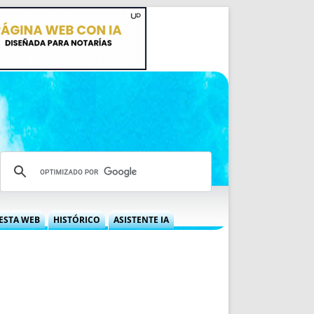
ESTA WEB
HISTÓRICO
ASISTENTE IA
A DGRN
QUÉ OFRECEMOS
 NIF
IDEARIO WEB
 LABORAL
QUIÉNES SOMOS
ÁBILES
HISTORIA