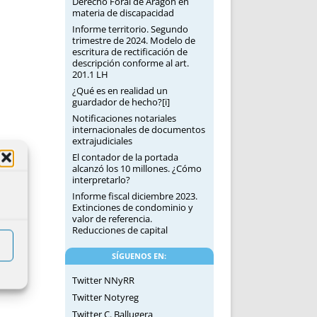
Derecho Foral de Aragón en
materia de discapacidad
Informe territorio. Segundo
trimestre de 2024. Modelo de
escritura de rectificación de
descripción conforme al art.
201.1 LH
¿Qué es en realidad un
guardador de hecho?[i]
Notificaciones notariales
internacionales de documentos
extrajudiciales
El contador de la portada
alcanzó los 10 millones. ¿Cómo
interpretarlo?
Informe fiscal diciembre 2023.
Extinciones de condominio y
valor de referencia.
Reducciones de capital
SÍGUENOS EN:
Twitter NNyRR
Twitter Notyreg
Twitter C. Ballugera