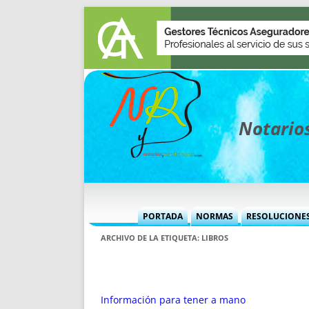
Notarios
PORTADA
NORMAS
RESOLUCIONE
MÁS USADAS (CUADRO)
INFORMES 
ARCHIVO DE LA ETIQUETA:
LIBROS
INFORMES MENSUALES
VOCES P
MÁS DESTACADAS
VOCES M
TITULARES DESDE 2002
TITULARES
Información para tener a mano