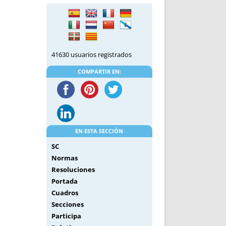
DE INICIO
PREMIO NYR
VORITOS
CONVENCIONES ANUALES
A IRPF
NUEVA ETAPA
AS
POLÍTICA DE PRIVACIDAD
41630 usuarios registrados
IJUELAS
AVISO LEGAL
POTECA
REPORTAR INCIDENCIA
COMPARTIR EN:
PERES
LOGOTIPO
CES
ENTREVISTAS
SONRISA
ENVÍA CORREO
EN ESTA SECCIÓN
CANALES DE VÍDEO
SC
Normas
Resoluciones
Portada
Cuadros
Secciones
Participa