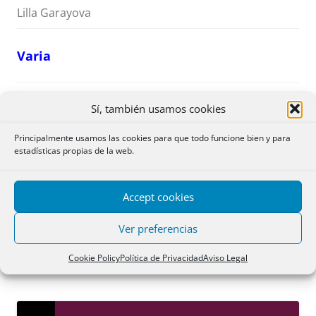
Lilla Garayova
Varia
PLAZA PENADÉS, Javier: Propiedad
PDF
Sí, también usamos cookies
intelectual y protección de sistemas de
pp. 279-
Principalmente usamos las cookies para que todo funcione bien y para
inteligencia artificial y metaversos
283
estadísticas propias de la web.
(Monografía nº 50 de la «Revista
Aranzadi de Derecho Patrimonial»),
Accept cookies
Aranzadi, Cizur Menor, 2023, 284 pp.
Ver preferencias
Araya Estancona Pérez
Cookie Policy
Política de Privacidad
Aviso Legal