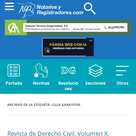
Portada
Normas
Resolucio
Secciones
Otros
nes
ARCHIVO DE LA ETIQUETA:
LILLA GARAYOVA
Revista de Derecho Civil. Volumen X.