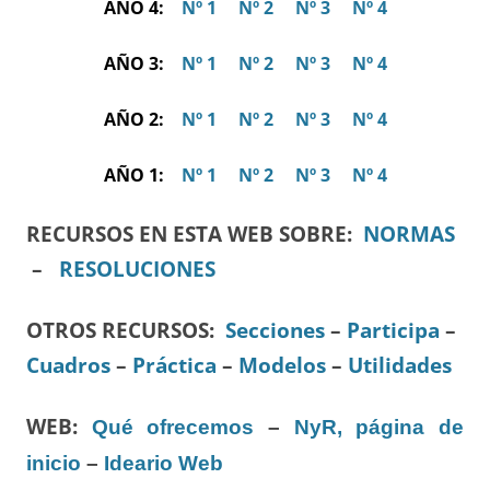
AÑO 4:
Nº 1
Nº 2
Nº 3
Nº 4
AÑO 3:
Nº 1
Nº 2
Nº 3
Nº 4
AÑO 2:
Nº 1
Nº 2
Nº 3
Nº 4
AÑO 1:
Nº 1
Nº 2
Nº 3
Nº 4
RECURSOS EN ESTA WEB SOBRE:
NORMAS
–
RESOLUCIONES
OTROS RECURSOS
:
Secciones
–
Participa
–
Cuadros
–
Práctica
–
Modelos
–
Utilidades
WEB:
Qué ofrecemos
–
NyR, página de
inicio
–
Ideario Web