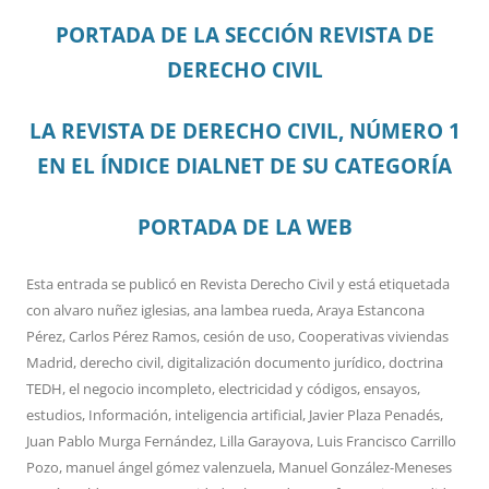
PORTADA DE LA SECCIÓN REVISTA DE
DERECHO CIVIL
LA REVISTA DE DERECHO CIVIL, NÚMERO 1
EN EL ÍNDICE DIALNET DE SU CATEGORÍA
PORTADA DE LA WEB
Esta entrada se publicó en
Revista Derecho Civil
y está etiquetada
con
alvaro nuñez iglesias
,
ana lambea rueda
,
Araya Estancona
Pérez
,
Carlos Pérez Ramos
,
cesión de uso
,
Cooperativas viviendas
Madrid
,
derecho civil
,
digitalización documento jurídico
,
doctrina
TEDH
,
el negocio incompleto
,
electricidad y códigos
,
ensayos
,
estudios
,
Información
,
inteligencia artificial
,
Javier Plaza Penadés
,
Juan Pablo Murga Fernández
,
Lilla Garayova
,
Luis Francisco Carrillo
Pozo
,
manuel ángel gómez valenzuela
,
Manuel González-Meneses