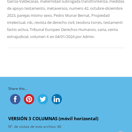
García-Valdecasas
,
maternidad subrogada transfronteriza
,
medidas
de apoyo testamento
,
metaversos
,
numero 42
,
octubre-diciembre
2023
,
parejas mismo sexo
,
Pedro Munar Bernat
,
Propiedad
intelectual
,
rdc
,
revista de derecho civil
,
teodora torres
,
testamenti
factio activa
,
Tribunal Europeo Derechos Humanos
,
varia
,
venta
extrajudicial
,
volumen X
en
04/01/2024
por
Admin
.
Share this...
VERSIÓN 3 COLUMNAS (móvil horizontal)
N°. de visitas de este archivo:
46