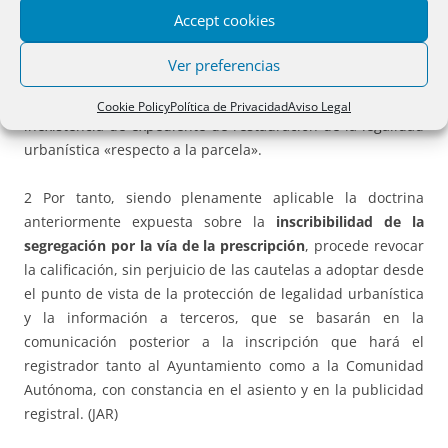
declaración de innecesariedad, pero es un certificado del
Accept cookies
que resulta la improcedencia de la adopción de medidas
de protección de legalidad urbanística (cfr. Resolución de 5
Ver preferencias
de mayo de 2016), y en él se identifica la parcela, la
conformidad de la misma con el planeamiento y la
Cookie Policy
Política de Privacidad
Aviso Legal
inexistencia de expediente de restauración de la legalidad
urbanística «respecto a la parcela».
2 Por tanto, siendo plenamente aplicable la doctrina
anteriormente expuesta sobre la
inscribibilidad de la
segregación por la vía de la prescripción
, procede revocar
la calificación, sin perjuicio de las cautelas a adoptar desde
el punto de vista de la protección de legalidad urbanística
y la información a terceros, que se basarán en la
comunicación posterior a la inscripción que hará el
registrador tanto al Ayuntamiento como a la Comunidad
Autónoma, con constancia en el asiento y en la publicidad
registral. (JAR)