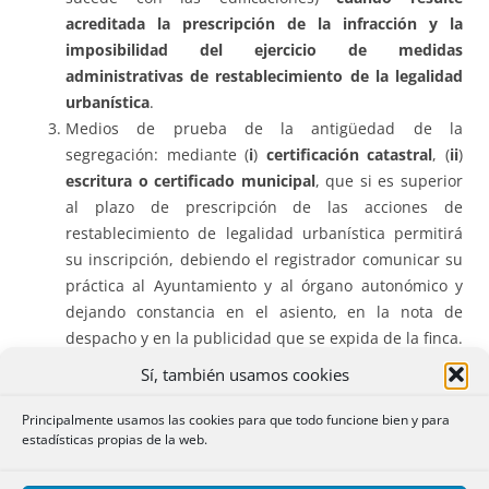
acreditada la
prescripción de la infracción y la
imposibilidad del ejercicio de medidas
administrativas de restablecimiento de la legalidad
urbanística
.
Medios de prueba de la antigüedad de la
segregación: mediante (
i
)
certificación catastral
, (
ii
)
escritura o certificado municipal
, que si es superior
al plazo de prescripción de las acciones de
restablecimiento de legalidad urbanística permitirá
su inscripción, debiendo el registrador comunicar su
práctica al Ayuntamiento y al órgano autonómico y
dejando constancia en el asiento, en la nota de
despacho y en la publicidad que se expida de la finca.
Sí, también usamos cookies
Solución del caso
.
Principalmente usamos las cookies para que todo funcione bien y para
estadísticas propias de la web.
1 En el caso concreto de este expediente se aporta un
título administrativo habilitante, que no es licencia o