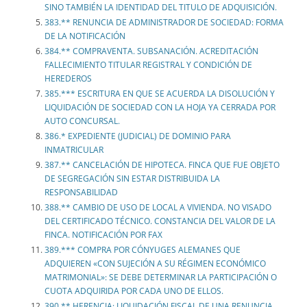
SINO TAMBIÉN LA IDENTIDAD DEL TITULO DE ADQUISICIÓN.
383.** RENUNCIA DE ADMINISTRADOR DE SOCIEDAD: FORMA
DE LA NOTIFICACIÓN
384.** COMPRAVENTA. SUBSANACIÓN. ACREDITACIÓN
FALLECIMIENTO TITULAR REGISTRAL Y CONDICIÓN DE
HEREDEROS
385.*** ESCRITURA EN QUE SE ACUERDA LA DISOLUCIÓN Y
LIQUIDACIÓN DE SOCIEDAD CON LA HOJA YA CERRADA POR
AUTO CONCURSAL.
386.* EXPEDIENTE (JUDICIAL) DE DOMINIO PARA
INMATRICULAR
387.** CANCELACIÓN DE HIPOTECA. FINCA QUE FUE OBJETO
DE SEGREGACIÓN SIN ESTAR DISTRIBUIDA LA
RESPONSABILIDAD
388.** CAMBIO DE USO DE LOCAL A VIVIENDA. NO VISADO
DEL CERTIFICADO TÉCNICO. CONSTANCIA DEL VALOR DE LA
FINCA. NOTIFICACIÓN POR FAX
389.*** COMPRA POR CÓNYUGES ALEMANES QUE
ADQUIEREN «CON SUJECIÓN A SU RÉGIMEN ECONÓMICO
MATRIMONIAL»: SE DEBE DETERMINAR LA PARTICIPACIÓN O
CUOTA ADQUIRIDA POR CADA UNO DE ELLOS.
390.** HERENCIA: LIQUIDACIÓN FISCAL DE UNA RENUNCIA.