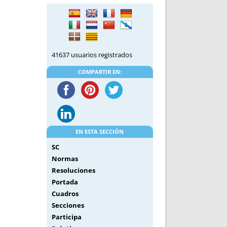
DE INICIO
PREMIO NYR
VORITOS
CONVENCIONES ANUALES
A IRPF
NUEVA ETAPA
AS
POLÍTICA DE PRIVACIDAD
41637 usuarios registrados
IJUELAS
AVISO LEGAL
POTECA
REPORTAR INCIDENCIA
COMPARTIR EN:
PERES
LOGOTIPO
CES
ENTREVISTAS
SONRISA
ENVÍA CORREO
EN ESTA SECCIÓN
CANALES DE VÍDEO
SC
Normas
Resoluciones
Portada
Cuadros
Secciones
Participa