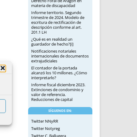
Derecho Foral de Aragón en
materia de discapacidad
Informe territorio. Segundo
trimestre de 2024. Modelo de
escritura de rectificación de
descripción conforme al art.
201.1 LH
¿Qué es en realidad un
guardador de hecho?[i]
Notificaciones notariales
internacionales de documentos
extrajudiciales
El contador de la portada
alcanzó los 10 millones. ¿Cómo
interpretarlo?
Informe fiscal diciembre 2023.
Extinciones de condominio y
valor de referencia.
Reducciones de capital
SÍGUENOS EN:
Twitter NNyRR
Twitter Notyreg
Twitter C. Ballugera