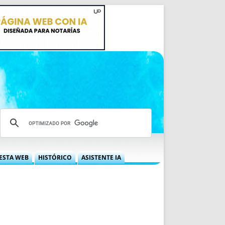
ESTA WEB
HISTÓRICO
ASISTENTE IA
A DGRN
QUÉ OFRECEMOS
 NIF
IDEARIO WEB
 LABORAL
QUIÉNES SOMOS
ÁBILES
HISTORIA