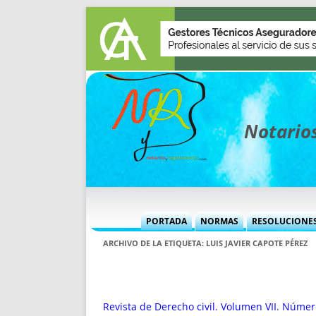
Notarios
PORTADA
NORMAS
RESOLUCIONE
MÁS USADAS (CUADRO)
INFORMES 
ARCHIVO DE LA ETIQUETA:
LUIS JAVIER CAPOTE PÉREZ
INFORMES MENSUALES
VOCES P
MÁS DESTACADAS
VOCES M
TITULARES DESDE 2002
TITULARES
Revista de Derecho civil. Volumen VII. Númer