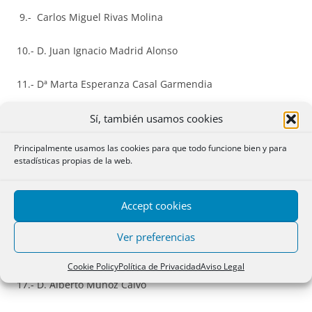
9.- Carlos Miguel Rivas Molina
10.- D. Juan Ignacio Madrid Alonso
11.- Dª Marta Esperanza Casal Garmendia
12.- Dª Ana Julia Marlasca Morante
Sí, también usamos cookies
Principalmente usamos las cookies para que todo funcione bien y para
13.- D. Luis Delgado Juega
estadísticas propias de la web.
14.- D. Juan Pablo de la Cruz Martín
Accept cookies
15.- D. José Ignacio Marquina Sánchez
Ver preferencias
16.- Dª Mercedes Fuensanta Jiménez-Aifaro Larrazábal
Cookie Policy
Política de Privacidad
Aviso Legal
17.- D. Alberto Muñoz Calvo