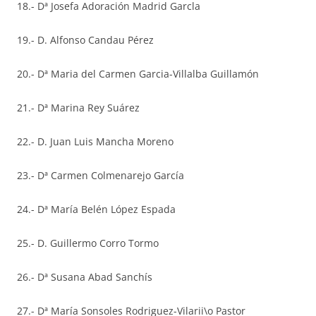
18.- Dª Josefa Adoración Madrid Garcla
19.- D. Alfonso Candau Pérez
20.- Dª Maria del Carmen Garcia-Villalba Guillamón
21.- Dª Marina Rey Suárez
22.- D. Juan Luis Mancha Moreno
23.- Dª Carmen Colmenarejo García
24.- Dª María Belén López Espada
25.- D. Guillermo Corro Tormo
26.- Dª Susana Abad Sanchís
27.- Dª María Sonsoles Rodriguez-Vilarii\o Pastor