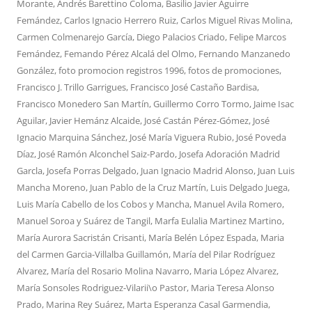
Morante
,
Andrés Barettino Coloma
,
Basilio Javier Aguirre
Femández
,
Carlos Ignacio Herrero Ruiz
,
Carlos Miguel Rivas Molina
,
Carmen Colmenarejo García
,
Diego Palacios Criado
,
Felipe Marcos
Femández
,
Femando Pérez Alcalá del Olmo
,
Fernando Manzanedo
González
,
foto promocion registros 1996
,
fotos de promociones
,
Francisco J. Trillo Garrigues
,
Francisco José Castaño Bardisa
,
Francisco Monedero San Martín
,
Guillermo Corro Tormo
,
Jaime Isac
Aguilar
,
Javier Hemánz Alcaide
,
José Castán Pérez-Gómez
,
José
Ignacio Marquina Sánchez
,
José María Viguera Rubio
,
José Poveda
Díaz
,
José Ramón Alconchel Saiz-Pardo
,
Josefa Adoración Madrid
Garcla
,
Josefa Porras Delgado
,
Juan Ignacio Madrid Alonso
,
Juan Luis
Mancha Moreno
,
Juan Pablo de la Cruz Martín
,
Luis Delgado Juega
,
Luis María Cabello de los Cobos y Mancha
,
Manuel Avila Romero
,
Manuel Soroa y Suárez de Tangil
,
Marfa Eulalia Martinez Martino
,
María Aurora Sacristán Crisanti
,
María Belén López Espada
,
Maria
del Carmen Garcia-Villalba Guillamón
,
María del Pilar Rodríguez
Alvarez
,
María del Rosario Molina Navarro
,
Maria López Alvarez
,
María Sonsoles Rodriguez-Vilarii\o Pastor
,
Maria Teresa Alonso
Prado
,
Marina Rey Suárez
,
Marta Esperanza Casal Garmendia
,