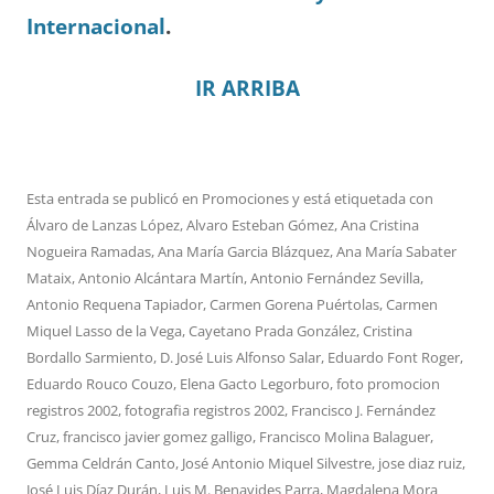
Internacional
.
IR ARRIBA
Esta entrada se publicó en
Promociones
y está etiquetada con
Álvaro de Lanzas López
,
Alvaro Esteban Gómez
,
Ana Cristina
Nogueira Ramadas
,
Ana María Garcia Blázquez
,
Ana María Sabater
Mataix
,
Antonio Alcántara Martín
,
Antonio Fernández Sevilla
,
Antonio Requena Tapiador
,
Carmen Gorena Puértolas
,
Carmen
Miquel Lasso de la Vega
,
Cayetano Prada González
,
Cristina
Bordallo Sarmiento
,
D. José Luis Alfonso Salar
,
Eduardo Font Roger
,
Eduardo Rouco Couzo
,
Elena Gacto Legorburo
,
foto promocion
registros 2002
,
fotografia registros 2002
,
Francisco J. Fernández
Cruz
,
francisco javier gomez galligo
,
Francisco Molina Balaguer
,
Gemma Celdrán Canto
,
José Antonio Miquel Silvestre
,
jose diaz ruiz
,
José Luis Díaz Durán
,
Luis M. Benavides Parra
,
Magdalena Mora