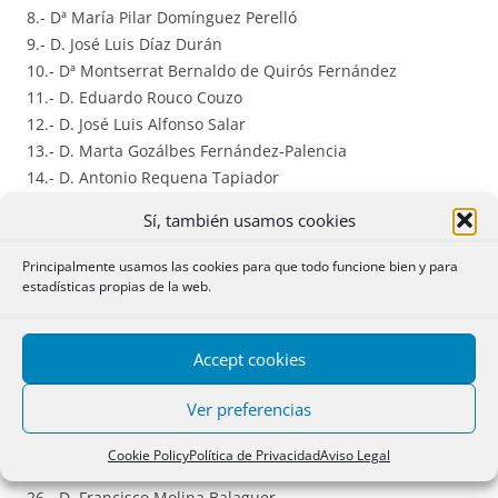
8.- Dª María Pilar Domínguez Perelló
9.- D. José Luis Díaz Durán
10.- Dª Montserrat Bernaldo de Quirós Fernández
11.- D. Eduardo Rouco Couzo
12.- D. José Luis Alfonso Salar
13.- D. Marta Gozálbes Fernández-Palencia
14.- D. Antonio Requena Tapiador
15.- Dª Rosana Archilla Andrés
Sí, también usamos cookies
16.- Dª Carmen Gorena Puértolas
17.- Dª Carmen Miquel Lasso de la Vega
Principalmente usamos las cookies para que todo funcione bien y para
18.- Dª María Jesús Franco Alonso
estadísticas propias de la web.
19.- Dª María Lorena Santamaría Ara
20.- D. Antonio Fernández Sevilla
Accept cookies
21.- D. Álvaro Esteban Gómez
22.- D. Eduardo Font Roger
Ver preferencias
23.- Dª Ana María Sabater Mataix
24.- Dª Gemma Celdrán Canto
Cookie Policy
Política de Privacidad
Aviso Legal
25.- D. Luis M. Benavides Parra
26.- D. Francisco Molina Balaguer