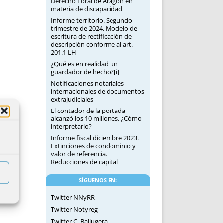
Derecho Foral de Aragón en
materia de discapacidad
Informe territorio. Segundo
trimestre de 2024. Modelo de
escritura de rectificación de
descripción conforme al art.
201.1 LH
¿Qué es en realidad un
guardador de hecho?[i]
Notificaciones notariales
internacionales de documentos
extrajudiciales
El contador de la portada
alcanzó los 10 millones. ¿Cómo
interpretarlo?
Informe fiscal diciembre 2023.
Extinciones de condominio y
valor de referencia.
Reducciones de capital
SÍGUENOS EN:
Twitter NNyRR
Twitter Notyreg
Twitter C. Ballugera