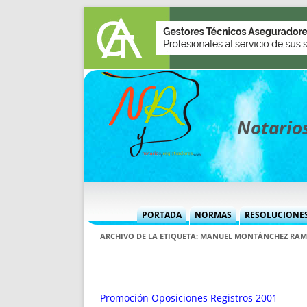
Notarios
PORTADA
NORMAS
RESOLUCIONE
MÁS USADAS (CUADRO)
INFORMES 
ARCHIVO DE LA ETIQUETA:
MANUEL MONTÁNCHEZ RA
INFORMES MENSUALES
VOCES P
MÁS DESTACADAS
VOCES M
TITULARES DESDE 2002
TITULARES
Promoción Oposiciones Registros 2001