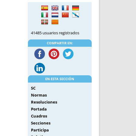
DE INICIO
PREMIO NYR
VORITOS
CONVENCIONES ANUALES
A IRPF
NUEVA ETAPA
AS
POLÍTICA DE PRIVACIDAD
41485 usuarios registrados
IJUELAS
AVISO LEGAL
POTECA
REPORTAR INCIDENCIA
COMPARTIR EN:
PERES
LOGOTIPO
CES
ENTREVISTAS
SONRISA
ENVÍA CORREO
EN ESTA SECCIÓN
CANALES DE VÍDEO
SC
Normas
Resoluciones
Portada
Cuadros
Secciones
Participa