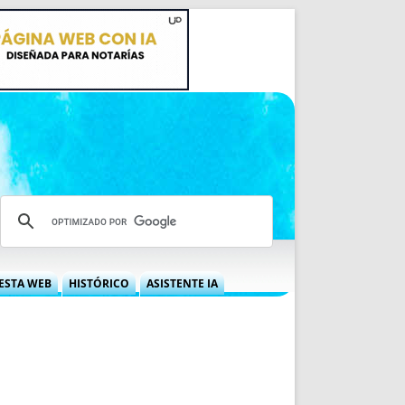
ESTA WEB
HISTÓRICO
ASISTENTE IA
A DGRN
QUÉ OFRECEMOS
 NIF
IDEARIO WEB
 LABORAL
QUIÉNES SOMOS
ÁBILES
HISTORIA