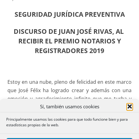
SEGURIDAD JURÍDICA PREVENTIVA
DISCURSO DE JUAN JOSÉ RIVAS, AL
RECIBIR EL PREMIO NOTARIOS Y
REGISTRADORES 2019
Estoy en una nube, pleno de felicidad en este marco
que José Félix ha logrado crear y además con una
emoción y agradecimiento infinito que me turba y
Sí, también usamos cookies
desorienta por la distinción que me ha sido
concedida, lo que implica a la vez una limitación para
Principalmente usamos las cookies para que todo funcione bien y para
hacer uso de la palabra, por lo que solicito que se
estadísticas propias de la web.
me conceda la gracia de poder leer lo que tengo por