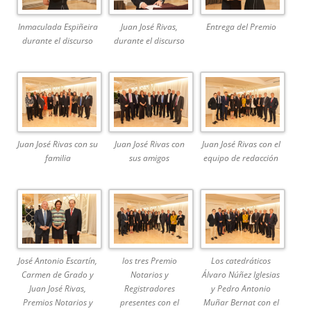
Inmaculada Espiñeira
Juan José Rivas,
Entrega del Premio
durante el discurso
durante el discurso
Juan José Rivas con su
Juan José Rivas con
Juan José Rivas con el
familia
sus amigos
equipo de redacción
José Antonio Escartín,
los tres Premio
Los catedráticos
Carmen de Grado y
Notarios y
Álvaro Núñez Iglesias
Juan José Rivas,
Registradores
y Pedro Antonio
Premios Notarios y
presentes con el
Muñar Bernat con el