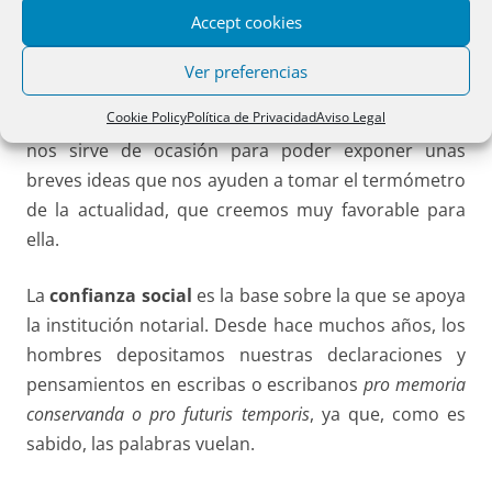
escrito, pues sino no sé si podría decir o articular
Accept cookies
vocablo alguno.
Ver preferencias
Estamos hoy aquí presentes las dos columnas de la
Cookie Policy
Política de Privacidad
Aviso Legal
seguridad preventiva (Notarios y Registradores), que
nos sirve de ocasión para poder exponer unas
breves ideas que nos ayuden a tomar el termómetro
de la actualidad, que creemos muy favorable para
ella.
La
confianza social
es la base sobre la que se apoya
la institución notarial. Desde hace muchos años, los
hombres depositamos nuestras declaraciones y
pensamientos en escribas o escribanos
pro memoria
conservanda o pro futuris
temporis
, ya que, como es
sabido, las palabras vuelan.