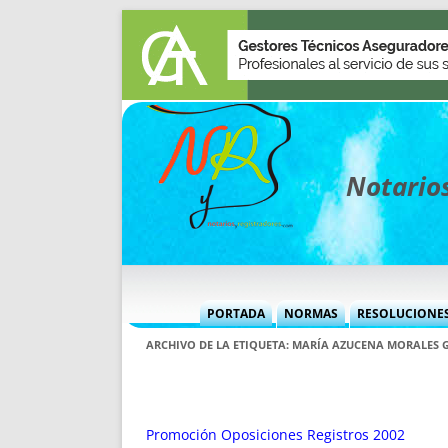
Notarios
PORTADA
NORMAS
RESOLUCIONE
MÁS USADAS (CUADRO)
INFORMES 
ARCHIVO DE LA ETIQUETA:
MARÍA AZUCENA MORALES 
INFORMES MENSUALES
VOCES P
MÁS DESTACADAS
VOCES M
TITULARES DESDE 2002
TITULARES
Promoción Oposiciones Registros 2002