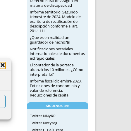
Derecho Foral de Aragón en
materia de discapacidad
Informe territorio. Segundo
trimestre de 2024. Modelo de
escritura de rectificación de
descripción conforme al art.
201.1 LH
¿Qué es en realidad un
guardador de hecho?[i]
Notificaciones notariales
internacionales de documentos
extrajudiciales
El contador de la portada
alcanzó los 10 millones. ¿Cómo
interpretarlo?
Informe fiscal diciembre 2023.
Extinciones de condominio y
valor de referencia.
Reducciones de capital
SÍGUENOS EN:
Twitter NNyRR
Twitter Notyreg
Twitter C. Ballugera