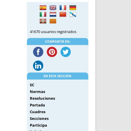
DE INICIO
PREMIO NYR
VORITOS
CONVENCIONES ANUALES
A IRPF
NUEVA ETAPA
AS
POLÍTICA DE PRIVACIDAD
41670 usuarios registrados
IJUELAS
AVISO LEGAL
POTECA
REPORTAR INCIDENCIA
COMPARTIR EN:
PERES
LOGOTIPO
CES
ENTREVISTAS
SONRISA
ENVÍA CORREO
EN ESTA SECCIÓN
CANALES DE VÍDEO
SC
Normas
Resoluciones
Portada
Cuadros
Secciones
Participa