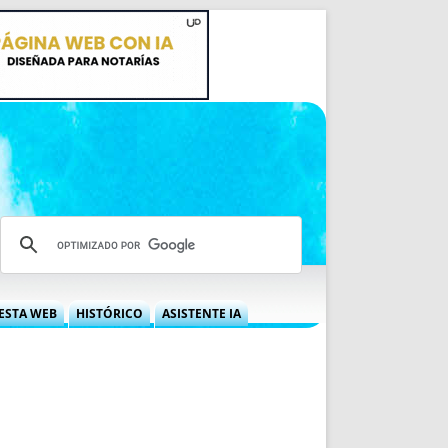
ESTA WEB
HISTÓRICO
ASISTENTE IA
A DGRN
QUÉ OFRECEMOS
 NIF
IDEARIO WEB
 LABORAL
QUIÉNES SOMOS
ÁBILES
HISTORIA