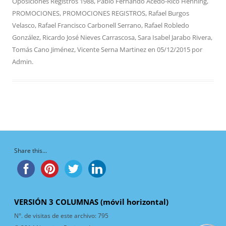
Oposiciones Registros 1988
,
Pablo Fernando Acedo-Rico Henning
,
PROMOCIONES
,
PROMOCIONES REGISTROS
,
Rafael Burgos
Velasco
,
Rafael Francisco Carbonell Serrano
,
Rafael Robledo
González
,
Ricardo José Nieves Carrascosa
,
Sara Isabel Jarabo Rivera
,
Tomás Cano Jiménez
,
Vicente Serna Martinez
en
05/12/2015
por
Admin
.
Share this...
VERSIÓN 3 COLUMNAS (móvil horizontal)
N°. de visitas de este archivo:
795