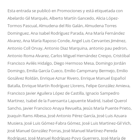
Esta entrada se publicó en
Promociones
y está etiquetada con
Abelardo Gil Marqués
,
Alberto Martín Gancedo
,
Alicia López-
Tormos Pascual
,
Almudena del Río Galán
,
Almudena Torres
Dominguez
,
Ana Isabel Rodríguez Parada
,
Ana María Fernández
Alvarez
,
Ana María Raposo Conde
,
Angel Luis Cervantes Jiménez
,
Antonio Coll Orvay
,
Antonio Diaz Marquina
,
antonio pau pedron
,
Antonio Roma Alvarez
,
Carlos Miguel Hernández Crespo
,
Cristóbal
Francisco Avilés Hidalgo
,
Diego Hermoso Mesa
,
Domingo Jordán
Domingo
,
Emilia García Cueco
,
Emilio Campmany Bermejo
,
Emilio
Gosálvez Roldán
,
Enrique Aznar Rivero
,
Enrique Manuel Español
Batalla
,
Enrique Martín Rodríguez Llorens
,
Felipe González Amieva
,
Francisco Javier Aguilera López de Castilla
,
Ignacio Sampedro
Martinez
,
Isabel de la Fuensanta Lapuente Madrid
,
Isabel Querol
Sancho
,
Javier Francisco Anaya Revuelta
,
Jesús María Puente Prieto
,
Joaquín Rams Albesa
,
José Antonio Pérez García
,
José Luis Azuara
Musiera
,
José Luis Gómez-Fabra Gómez
,
José Luis Martinez-Gil Vich
,
José Manuel González Porras
,
José Manuel Martínez-Pereda
Rodríguez
,
José Manuel Rodríguez-Poyo Guerrero
,
José María de