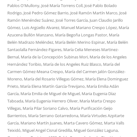
Pablos O'Mullony
,
José María Torrens Coll
,
José Pablo Bolado
Rodrigo
,
José Pedro Gómez Barrio
,
José Ramón Martín Marco
,
José
Ramón Menéndez Suárez
,
José Torres García
,
Juan Claudio Jarillo
Gómez
,
Luis Argüello Alvarez
,
Manuel Mariano Crespo López
,
María
Azucena Bullón Manzano
,
María Begoña Longas Pastor
,
María
Belén Madrazo Meléndez
,
María Belén Merino Espinar
,
María Belén
Santaolalla Fernández-Figares
,
María Celia Meneses Martinez-
Bernal
,
María de la Concepción Subinas Mori
,
María de los Angeles
Hernández Toribio
,
María de los Angeles Ruiz Blasco
,
María del
Carmen Gómez-Meana Crespo
,
María del Carmen Jalón González-
Moreno
,
María del Rosario Villegas Gómez
,
María Elena Dominguez
Prieto
,
María Elena Martín García-Trevijano
,
María Emilia Adán
García
,
María Emilia de Miguel de Miguel
,
Maria Eugenia Díaz
Taboada
,
María Eugenia Herrero Oliver
,
María Marta Crespo
Villegas
,
María Pilar Soriano Calvo
,
María Purificación Geijo
Barrientos
,
María Serrano Gotarredona
,
María Virtudes Azpitarte
García
,
Mariano Martín Juanes
,
Marta Cavero Gómez
,
Marta Valls
Teixidó
,
Miguel Angel Cisnal Gredilla
,
Miguel González Laguna
,