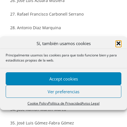
José Luis Azuara Musiera
Rafael Francisco Carbonell Serrano
Antonio Diaz Marquina
María Belén Santaolalla Fernández-Figares
Sí, también usamos cookies
José Antonio Pérez García
Principalmente usamos las cookies para que todo funcione bien y para
estadísticas propias de la web.
María Emilia de Miguel de Miguel
Accept cookies
Isabel de la Fuensanta Lapuente Madrid
Ver preferencias
María de los Angeles Ruiz Blasco
Cookie Policy
Política de Privacidad
Aviso Legal
José Ramón Martín Marco
José Luis Gómez-Fabra Gómez