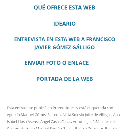
QUÉ OFRECE ESTA WEB
IDEARIO
ENTREVISTA EN ESTA WEB A FRANCISCO
JAVIER GÓMEZ GÁLLIGO
ENVIAR FOTO O ENLACE
PORTADA DE LA WEB
Esta entrada se publicó en
Promociones
y está etiquetada con
Agustín Manuel Gómez Salcedo
,
Alicia Solesio Jofre de Villegas
,
Ana
Isabel Llosa Asensi
,
Angel Casas Casas
,
Antonio José Sánchez del
Campo
,
Antonio Manuel Román García
,
Beatriz Corredor
,
Beatriz