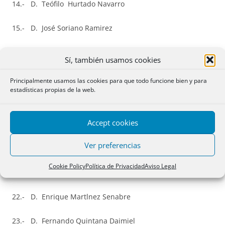
14.- D. Teófilo Hurtado Navarro
15.- D. José Soriano Ramirez
16.- Dª Mónica
Encarnaçâo
Comadira
Sí, también usamos cookies
17.- Dª Blanca María Gimeno Quintana
Principalmente usamos las cookies para que todo funcione bien y para
estadísticas propias de la web.
18.- D. Rafael Palencia Moreno
Accept cookies
19.- Dª María Dolores de Paz Sánchez
Ver preferencias
20.- Dª María Sonsoles Montero García-Siso
Cookie Policy
Política de Privacidad
Aviso Legal
21.- Dª María Teresa López Ruiz
22.- D. Enrique Martlnez Senabre
23.- D. Fernando Quintana Daimiel