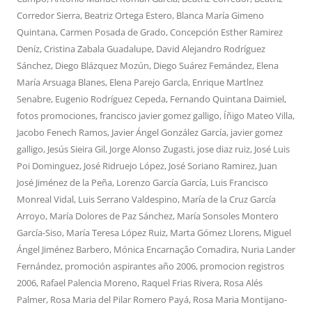
Corredor Sierra
,
Beatriz Ortega Estero
,
Blanca María Gimeno
Quintana
,
Carmen Posada de Grado
,
Concepción Esther Ramirez
Deníz
,
Cristina Zabala Guadalupe
,
David Alejandro Rodríguez
Sánchez
,
Diego Blázquez Mozún
,
Diego Suárez Femández
,
Elena
María Arsuaga Blanes
,
Elena Parejo Garcla
,
Enrique Martlnez
Senabre
,
Eugenio Rodríguez Cepeda
,
Fernando Quintana Daimiel
,
fotos promociones
,
francisco javier gomez galligo
,
Íñigo Mateo Villa
,
Jacobo Fenech Ramos
,
Javier Ángel González García
,
javier gomez
galligo
,
Jesús Sieira Gil
,
Jorge Alonso Zugasti
,
jose diaz ruiz
,
José Luis
Poi Dominguez
,
José Ridruejo López
,
José Soriano Ramirez
,
Juan
José Jiménez de la Peña
,
Lorenzo García García
,
Luis Francisco
Monreal Vidal
,
Luis Serrano Valdespino
,
María de la Cruz García
Arroyo
,
María Dolores de Paz Sánchez
,
María Sonsoles Montero
García-Siso
,
María Teresa López Ruiz
,
Marta Gómez Llorens
,
Miguel
Ángel Jiménez Barbero
,
Mónica Encarnaçâo Comadira
,
Nuria Lander
Fernández
,
promoción aspirantes año 2006
,
promocion registros
2006
,
Rafael Palencia Moreno
,
Raquel Frias Rivera
,
Rosa Alés
Palmer
,
Rosa Maria del Pilar Romero Payá
,
Rosa Maria Montijano-