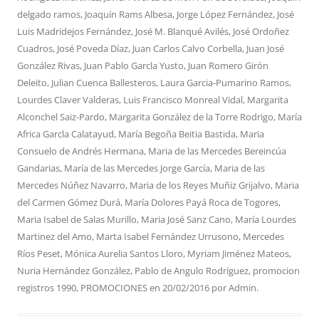
delgado ramos
,
Joaquín Rams Albesa
,
Jorge López Fernández
,
José
Luis Madridejos Fernández
,
José M. Blanqué Avilés
,
José Ordoñez
Cuadros
,
José Poveda Díaz
,
Juan Carlos Calvo Corbella
,
Juan José
González Rivas
,
Juan Pablo Garcla Yusto
,
Juan Romero Girón
Deleito
,
Julian Cuenca Ballesteros
,
Laura Garcia-Pumarino Ramos
,
Lourdes Claver Valderas
,
Luis Francisco Monreal Vidal
,
Margarita
Alconchel Saiz-Pardo
,
Margarita González de la Torre Rodrigo
,
María
Africa Garcla Calatayud
,
María Begoña Beitia Bastida
,
Maria
Consuelo de Andrés Hermana
,
Maria de las Mercedes Bereincúa
Gandarias
,
María de las Mercedes Jorge García
,
Maria de las
Mercedes Núñez Navarro
,
Maria de los Reyes Muñiz Grijalvo
,
Maria
del Carmen Gómez Durá
,
María Dolores Payá Roca de Togores
,
Maria Isabel de Salas Murillo
,
Maria José Sanz Cano
,
María Lourdes
Martinez del Amo
,
Marta Isabel Fernández Urrusono
,
Mercedes
Ríos Peset
,
Mónica Aurelia Santos Lloro
,
Myriam Jiménez Mateos
,
Nuria Hernández González
,
Pablo de Angulo Rodríguez
,
promocion
registros 1990
,
PROMOCIONES
en
20/02/2016
por
Admin
.