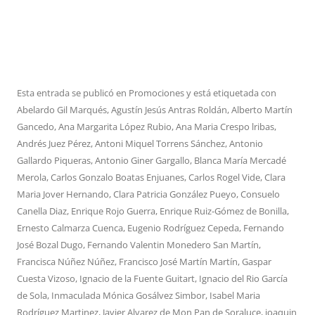
Esta entrada se publicó en
Promociones
y está etiquetada con
Abelardo Gil Marqués
,
Agustín Jesús Antras Roldán
,
Alberto Martín
Gancedo
,
Ana Margarita López Rubio
,
Ana Maria Crespo lribas
,
Andrés Juez Pérez
,
Antoni Miquel Torrens Sánchez
,
Antonio
Gallardo Piqueras
,
Antonio Giner Gargallo
,
Blanca María Mercadé
Merola
,
Carlos Gonzalo Boatas Enjuanes
,
Carlos Rogel Vide
,
Clara
Maria Jover Hernando
,
Clara Patricia González Pueyo
,
Consuelo
Canella Diaz
,
Enrique Rojo Guerra
,
Enrique Ruiz-Gómez de Bonilla
,
Ernesto Calmarza Cuenca
,
Eugenio Rodríguez Cepeda
,
Fernando
José Bozal Dugo
,
Fernando Valentin Monedero San Martín
,
Francisca Núñez Núñez
,
Francisco José Martín Martín
,
Gaspar
Cuesta Vizoso
,
Ignacio de la Fuente Guitart
,
Ignacio del Rio García
de Sola
,
Inmaculada Mónica Gosálvez Simbor
,
Isabel Maria
Rodríguez Martinez
,
Javier Alvarez de Mon Pan de Soraluce
,
joaquin