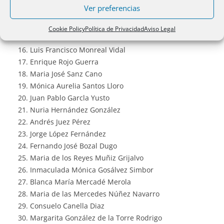
Francisca Núñez Núñez
Ver preferencias
María de las Mercedes Jorge García
Clara Patricia González Pueyo
Cookie Policy
Política de Privacidad
Aviso Legal
Maria Isabel de Salas Murillo
Luis Francisco Monreal Vidal
Enrique Rojo Guerra
Maria José Sanz Cano
Mónica Aurelia Santos Lloro
Juan Pablo Garcla Yusto
Nuria Hernández González
Andrés Juez Pérez
Jorge López Fernández
Fernando José Bozal Dugo
Maria de los Reyes Muñiz Grijalvo
Inmaculada Mónica Gosálvez Simbor
Blanca María Mercadé Merola
Maria de las Mercedes Núñez Navarro
Consuelo Canella Diaz
Margarita González de la Torre Rodrigo