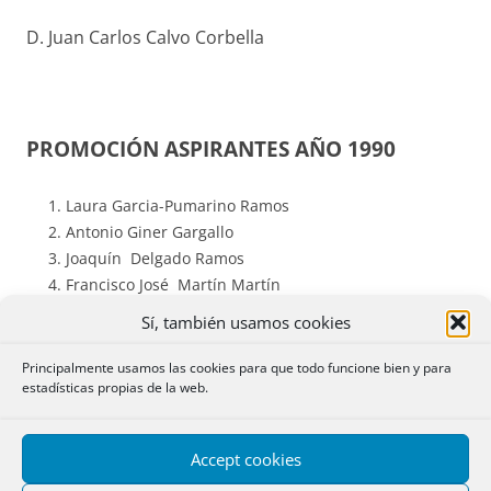
D. Juan Carlos Calvo Corbella
PROMOCIÓN ASPIRANTES AÑO 1990
Laura Garcia-Pumarino Ramos
Antonio Giner Gargallo
Joaquín Delgado Ramos
Francisco José Martín Martín
Antoni Miquel Torrens Sánchez
Sí, también usamos cookies
Pablo de Angulo Rodríguez
Antonio Gallardo Piqueras
Principalmente usamos las cookies para que todo funcione bien y para
estadísticas propias de la web.
Myriam Jiménez Mateos
Gaspar Cuesta Vizoso
Fernando Valentin Monedero San Martín
Accept cookies
Ernesto Calmarza Cuenca