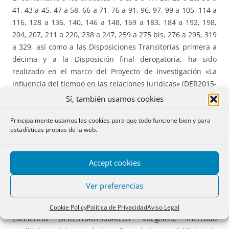
41, 43 a 45, 47 a 58, 66 a 71, 76 a 91, 96, 97, 99 a 105, 114 a
116, 128 a 136, 140, 146 a 148, 169 a 183, 184 a 192, 198,
204, 207, 211 a 220, 238 a 247, 259 a 275 bis, 276 a 295, 319
a 329, así como a las Disposiciones Transitorias primera a
décima y a la Disposición final derogatoria, ha sido
realizado en el marco del Proyecto de Investigación «La
influencia del tiempo en las relaciones jurídicas» (DER2015-
69718-R), financiado por el Ministerio de Economía y
Sí, también usamos cookies
Competitividad, cuyos investigadores principales son los
Profesores. Dres. D. Andrés Domínguez Luelmo y D. Jacobo
Principalmente usamos las cookies para que todo funcione bien y para
estadísticas propias de la web.
Mateo Sanz.
El comentario a los artículos 5 a 17, 20, 23 a 28, 30 a 41, 43
Accept cookies
a 45, 47 a 58, 66 a 71, 76 a 91, 96, 97, 99 a 105, 114 a 116,
128 a 136, 140, 146 a 148, 169 a 183, 184 a 192, 198, 204,
Ver preferencias
207, 211 a 220, 238 a 247, 259 a 275 bis, 276 a 295, y 319 a
328, ha sido realizado en el marco del Proyecto Redes de
Cookie Policy
Política de Privacidad
Aviso Legal
Excelencia DER2016-81966-REDT «Registro, mercado