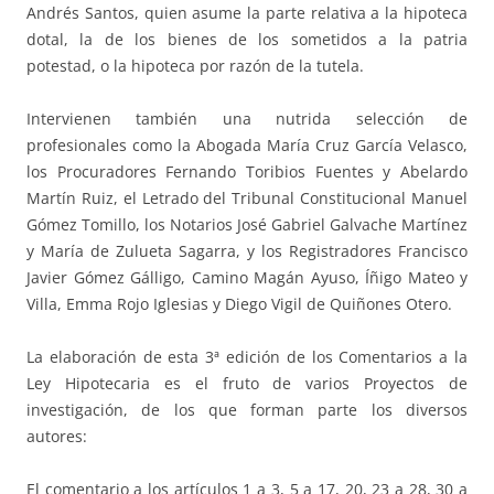
Andrés Santos, quien asume la parte relativa a la hipoteca
dotal, la de los bienes de los sometidos a la patria
potestad, o la hipoteca por razón de la tutela.
Intervienen también una nutrida selección de
profesionales como la Abogada María Cruz García Velasco,
los Procuradores Fernando Toribios Fuentes y Abelardo
Martín Ruiz, el Letrado del Tribunal Constitucional Manuel
Gómez Tomillo, los Notarios José Gabriel Galvache Martínez
y María de Zulueta Sagarra, y los Registradores Francisco
Javier Gómez Gálligo, Camino Magán Ayuso, Íñigo Mateo y
Villa, Emma Rojo Iglesias y Diego Vigil de Quiñones Otero.
La elaboración de esta 3ª edición de los Comentarios a la
Ley Hipotecaria es el fruto de varios Proyectos de
investigación, de los que forman parte los diversos
autores:
El comentario a los artículos 1 a 3, 5 a 17, 20, 23 a 28, 30 a