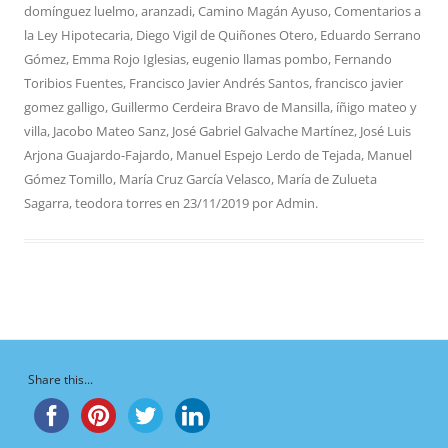
domínguez luelmo
,
aranzadi
,
Camino Magán Ayuso
,
Comentarios a
la Ley Hipotecaria
,
Diego Vigil de Quiñones Otero
,
Eduardo Serrano
Gómez
,
Emma Rojo Iglesias
,
eugenio llamas pombo
,
Fernando
Toribios Fuentes
,
Francisco Javier Andrés Santos
,
francisco javier
gomez galligo
,
Guillermo Cerdeira Bravo de Mansilla
,
íñigo mateo y
villa
,
Jacobo Mateo Sanz
,
José Gabriel Galvache Martínez
,
José Luis
Arjona Guajardo-Fajardo
,
Manuel Espejo Lerdo de Tejada
,
Manuel
Gómez Tomillo
,
María Cruz García Velasco
,
María de Zulueta
Sagarra
,
teodora torres
en
23/11/2019
por
Admin
.
Share this...