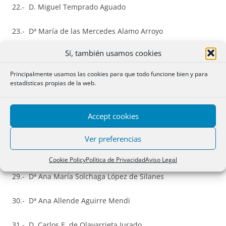
22.- D. Miguel Temprado Aguado
23.- Dª María de las Mercedes Alamo Arroyo
Sí, también usamos cookies
24.- D. Francisco de Asís Palacios Criado
Principalmente usamos las cookies para que todo funcione bien y para
25.- D. José Ignacio Martín Alías
estadísticas propias de la web.
26.- Dª María Carolina Martinez Fernández
Accept cookies
27.- D. José Carlos González Morán
Ver preferencias
28.- Dª María Elena Calvo Fernández
Cookie Policy
Política de Privacidad
Aviso Legal
29.- Dª Ana María Solchaga López de Silanes
30.- Dª Ana Allende Aguirre Mendi
31.- D. Carlos E. de Olavarrieta Jurado