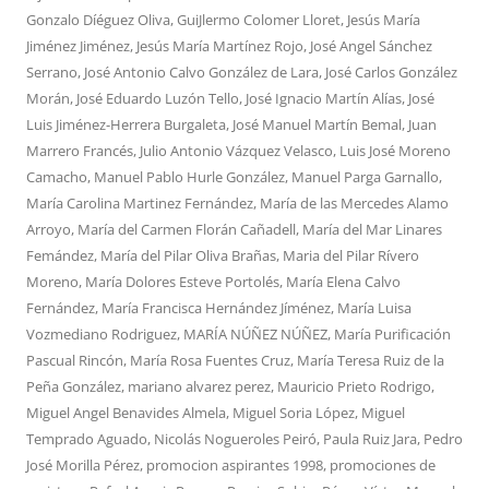
Gonzalo Díéguez Oliva
,
GuiJlermo Colomer Lloret
,
Jesús María
Jiménez Jiménez
,
Jesús María Martínez Rojo
,
José Angel Sánchez
Serrano
,
José Antonio Calvo González de Lara
,
José Carlos González
Morán
,
José Eduardo Luzón Tello
,
José Ignacio Martín Alías
,
José
Luis Jiménez-Herrera Burgaleta
,
José Manuel Martín Bemal
,
Juan
Marrero Francés
,
Julio Antonio Vázquez Velasco
,
Luis José Moreno
Camacho
,
Manuel Pablo Hurle González
,
Manuel Parga Garnallo
,
María Carolina Martinez Fernández
,
María de las Mercedes Alamo
Arroyo
,
María del Carmen Florán Cañadell
,
María del Mar Linares
Femández
,
María del Pilar Oliva Brañas
,
Maria del Pilar Rívero
Moreno
,
María Dolores Esteve Portolés
,
María Elena Calvo
Fernández
,
María Francisca Hernández Jíménez
,
María Luisa
Vozmediano Rodriguez
,
MARÍA NÚÑEZ NÚÑEZ
,
María Purificación
Pascual Rincón
,
María Rosa Fuentes Cruz
,
María Teresa Ruiz de la
Peña González
,
mariano alvarez perez
,
Mauricio Prieto Rodrigo
,
Miguel Angel Benavides Almela
,
Miguel Soria López
,
Miguel
Temprado Aguado
,
Nicolás Nogueroles Peiró
,
Paula Ruiz Jara
,
Pedro
José Morilla Pérez
,
promocion aspirantes 1998
,
promociones de