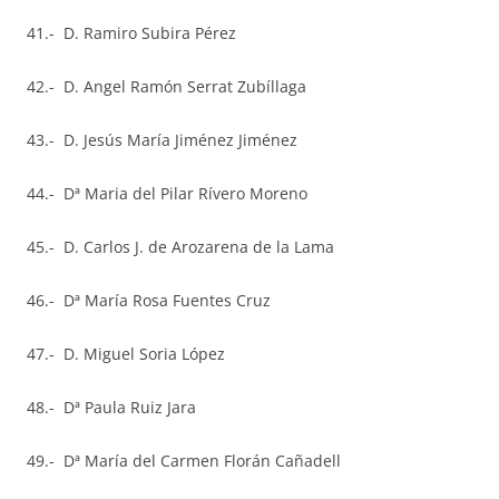
41.- D. Ramiro Subira Pérez
42.- D. Angel Ramón Serrat Zubíllaga
43.- D. Jesús María Jiménez Jiménez
44.- Dª Maria del Pilar Rívero Moreno
45.- D. Carlos J. de Arozarena de la Lama
46.- Dª María Rosa Fuentes Cruz
47.- D. Miguel Soria López
48.- Dª Paula Ruiz Jara
49.- Dª María del Carmen Florán Cañadell