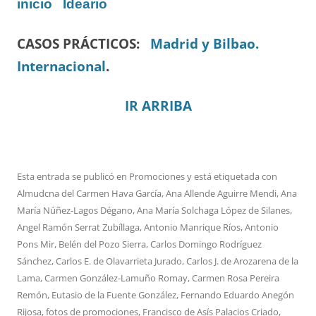
inicio
Ideario
CASOS PRÁCTICOS:
Madrid y Bilbao.
Internacional
.
IR ARRIBA
Esta entrada se publicó en
Promociones
y está etiquetada con
Almudcna del Carmen Hava García
,
Ana Allende Aguirre Mendi
,
Ana
María Núñez-Lagos Dégano
,
Ana María Solchaga López de Silanes
,
Angel Ramón Serrat Zubíllaga
,
Antonio Manrique Ríos
,
Antonio
Pons Mir
,
Belén del Pozo Sierra
,
Carlos Domingo Rodríguez
Sánchez
,
Carlos E. de Olavarrieta Jurado
,
Carlos J. de Arozarena de la
Lama
,
Carmen González-Lamuño Romay
,
Carmen Rosa Pereira
Remón
,
Eutasio de la Fuente González
,
Fernando Eduardo Anegón
Rijosa
,
fotos de promociones
,
Francisco de Asís Palacios Criado
,