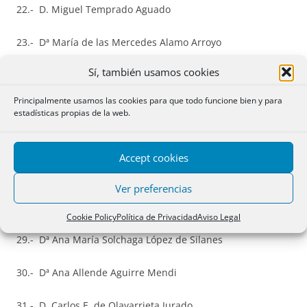
22.- D. Miguel Temprado Aguado
23.- Dª María de las Mercedes Alamo Arroyo
Sí, también usamos cookies
24.- D. Francisco de Asís Palacios Criado
Principalmente usamos las cookies para que todo funcione bien y para
25.- D. José Ignacio Martín Alías
estadísticas propias de la web.
26.- Dª María Carolina Martinez Fernández
Accept cookies
27.- D. José Carlos González Morán
Ver preferencias
28.- Dª María Elena Calvo Fernández
Cookie Policy
Política de Privacidad
Aviso Legal
29.- Dª Ana María Solchaga López de Silanes
30.- Dª Ana Allende Aguirre Mendi
31.- D. Carlos E. de Olavarrieta Jurado