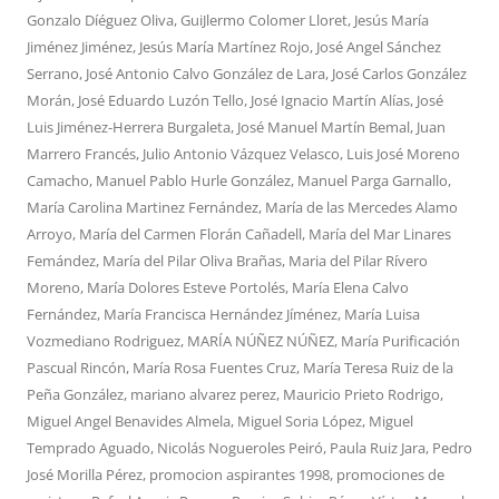
Gonzalo Díéguez Oliva
,
GuiJlermo Colomer Lloret
,
Jesús María
Jiménez Jiménez
,
Jesús María Martínez Rojo
,
José Angel Sánchez
Serrano
,
José Antonio Calvo González de Lara
,
José Carlos González
Morán
,
José Eduardo Luzón Tello
,
José Ignacio Martín Alías
,
José
Luis Jiménez-Herrera Burgaleta
,
José Manuel Martín Bemal
,
Juan
Marrero Francés
,
Julio Antonio Vázquez Velasco
,
Luis José Moreno
Camacho
,
Manuel Pablo Hurle González
,
Manuel Parga Garnallo
,
María Carolina Martinez Fernández
,
María de las Mercedes Alamo
Arroyo
,
María del Carmen Florán Cañadell
,
María del Mar Linares
Femández
,
María del Pilar Oliva Brañas
,
Maria del Pilar Rívero
Moreno
,
María Dolores Esteve Portolés
,
María Elena Calvo
Fernández
,
María Francisca Hernández Jíménez
,
María Luisa
Vozmediano Rodriguez
,
MARÍA NÚÑEZ NÚÑEZ
,
María Purificación
Pascual Rincón
,
María Rosa Fuentes Cruz
,
María Teresa Ruiz de la
Peña González
,
mariano alvarez perez
,
Mauricio Prieto Rodrigo
,
Miguel Angel Benavides Almela
,
Miguel Soria López
,
Miguel
Temprado Aguado
,
Nicolás Nogueroles Peiró
,
Paula Ruiz Jara
,
Pedro
José Morilla Pérez
,
promocion aspirantes 1998
,
promociones de