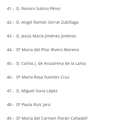
41.- D. Ramiro Subira Pérez
42.- D. Angel Ramón Serrat Zubíllaga
43.- D. Jesús María Jiménez Jiménez
44.- Dª Maria del Pilar Rívero Moreno
45.- D. Carlos J. de Arozarena de la Lama
46.- Dª María Rosa Fuentes Cruz
47.- D. Miguel Soria López
48.- Dª Paula Ruiz Jara
49.- Dª María del Carmen Florán Cañadell