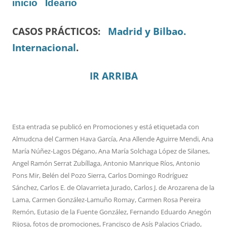
inicio
Ideario
CASOS PRÁCTICOS:
Madrid y Bilbao.
Internacional
.
IR ARRIBA
Esta entrada se publicó en
Promociones
y está etiquetada con
Almudcna del Carmen Hava García
,
Ana Allende Aguirre Mendi
,
Ana
María Núñez-Lagos Dégano
,
Ana María Solchaga López de Silanes
,
Angel Ramón Serrat Zubíllaga
,
Antonio Manrique Ríos
,
Antonio
Pons Mir
,
Belén del Pozo Sierra
,
Carlos Domingo Rodríguez
Sánchez
,
Carlos E. de Olavarrieta Jurado
,
Carlos J. de Arozarena de la
Lama
,
Carmen González-Lamuño Romay
,
Carmen Rosa Pereira
Remón
,
Eutasio de la Fuente González
,
Fernando Eduardo Anegón
Rijosa
,
fotos de promociones
,
Francisco de Asís Palacios Criado
,