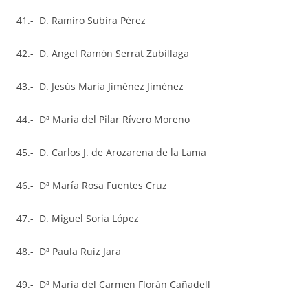
41.- D. Ramiro Subira Pérez
42.- D. Angel Ramón Serrat Zubíllaga
43.- D. Jesús María Jiménez Jiménez
44.- Dª Maria del Pilar Rívero Moreno
45.- D. Carlos J. de Arozarena de la Lama
46.- Dª María Rosa Fuentes Cruz
47.- D. Miguel Soria López
48.- Dª Paula Ruiz Jara
49.- Dª María del Carmen Florán Cañadell