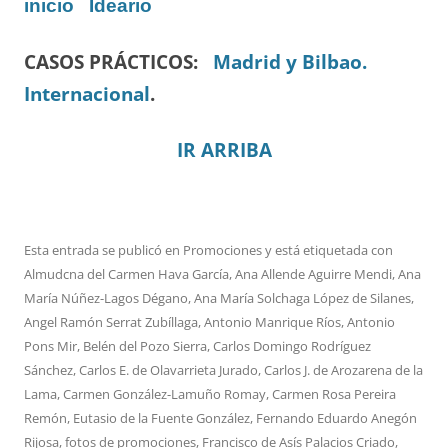
inicio
Ideario
CASOS PRÁCTICOS:
Madrid y Bilbao.
Internacional
.
IR ARRIBA
Esta entrada se publicó en
Promociones
y está etiquetada con
Almudcna del Carmen Hava García
,
Ana Allende Aguirre Mendi
,
Ana
María Núñez-Lagos Dégano
,
Ana María Solchaga López de Silanes
,
Angel Ramón Serrat Zubíllaga
,
Antonio Manrique Ríos
,
Antonio
Pons Mir
,
Belén del Pozo Sierra
,
Carlos Domingo Rodríguez
Sánchez
,
Carlos E. de Olavarrieta Jurado
,
Carlos J. de Arozarena de la
Lama
,
Carmen González-Lamuño Romay
,
Carmen Rosa Pereira
Remón
,
Eutasio de la Fuente González
,
Fernando Eduardo Anegón
Rijosa
,
fotos de promociones
,
Francisco de Asís Palacios Criado
,