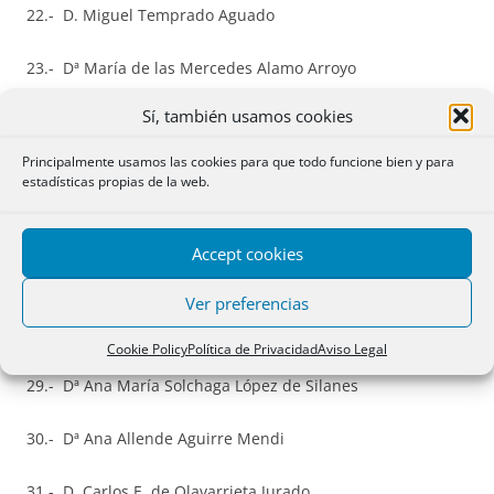
22.- D. Miguel Temprado Aguado
23.- Dª María de las Mercedes Alamo Arroyo
Sí, también usamos cookies
24.- D. Francisco de Asís Palacios Criado
Principalmente usamos las cookies para que todo funcione bien y para
25.- D. José Ignacio Martín Alías
estadísticas propias de la web.
26.- Dª María Carolina Martinez Fernández
Accept cookies
27.- D. José Carlos González Morán
Ver preferencias
28.- Dª María Elena Calvo Fernández
Cookie Policy
Política de Privacidad
Aviso Legal
29.- Dª Ana María Solchaga López de Silanes
30.- Dª Ana Allende Aguirre Mendi
31.- D. Carlos E. de Olavarrieta Jurado