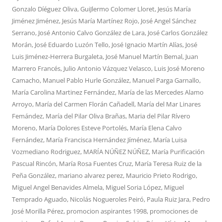
Gonzalo Díéguez Oliva
,
GuiJlermo Colomer Lloret
,
Jesús María
Jiménez Jiménez
,
Jesús María Martínez Rojo
,
José Angel Sánchez
Serrano
,
José Antonio Calvo González de Lara
,
José Carlos González
Morán
,
José Eduardo Luzón Tello
,
José Ignacio Martín Alías
,
José
Luis Jiménez-Herrera Burgaleta
,
José Manuel Martín Bemal
,
Juan
Marrero Francés
,
Julio Antonio Vázquez Velasco
,
Luis José Moreno
Camacho
,
Manuel Pablo Hurle González
,
Manuel Parga Garnallo
,
María Carolina Martinez Fernández
,
María de las Mercedes Alamo
Arroyo
,
María del Carmen Florán Cañadell
,
María del Mar Linares
Femández
,
María del Pilar Oliva Brañas
,
Maria del Pilar Rívero
Moreno
,
María Dolores Esteve Portolés
,
María Elena Calvo
Fernández
,
María Francisca Hernández Jíménez
,
María Luisa
Vozmediano Rodriguez
,
MARÍA NÚÑEZ NÚÑEZ
,
María Purificación
Pascual Rincón
,
María Rosa Fuentes Cruz
,
María Teresa Ruiz de la
Peña González
,
mariano alvarez perez
,
Mauricio Prieto Rodrigo
,
Miguel Angel Benavides Almela
,
Miguel Soria López
,
Miguel
Temprado Aguado
,
Nicolás Nogueroles Peiró
,
Paula Ruiz Jara
,
Pedro
José Morilla Pérez
,
promocion aspirantes 1998
,
promociones de