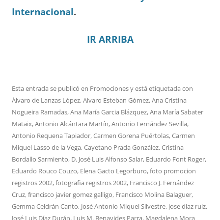
Internacional
.
IR ARRIBA
Esta entrada se publicó en
Promociones
y está etiquetada con
Álvaro de Lanzas López
,
Alvaro Esteban Gómez
,
Ana Cristina
Nogueira Ramadas
,
Ana María Garcia Blázquez
,
Ana María Sabater
Mataix
,
Antonio Alcántara Martín
,
Antonio Fernández Sevilla
,
Antonio Requena Tapiador
,
Carmen Gorena Puértolas
,
Carmen
Miquel Lasso de la Vega
,
Cayetano Prada González
,
Cristina
Bordallo Sarmiento
,
D. José Luis Alfonso Salar
,
Eduardo Font Roger
,
Eduardo Rouco Couzo
,
Elena Gacto Legorburo
,
foto promocion
registros 2002
,
fotografia registros 2002
,
Francisco J. Fernández
Cruz
,
francisco javier gomez galligo
,
Francisco Molina Balaguer
,
Gemma Celdrán Canto
,
José Antonio Miquel Silvestre
,
jose diaz ruiz
,
José Luis Díaz Durán
,
Luis M. Benavides Parra
,
Magdalena Mora