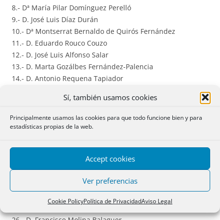
8.- Dª María Pilar Domínguez Perelló
9.- D. José Luis Díaz Durán
10.- Dª Montserrat Bernaldo de Quirós Fernández
11.- D. Eduardo Rouco Couzo
12.- D. José Luis Alfonso Salar
13.- D. Marta Gozálbes Fernández-Palencia
14.- D. Antonio Requena Tapiador
15.- Dª Rosana Archilla Andrés
Sí, también usamos cookies
16.- Dª Carmen Gorena Puértolas
17.- Dª Carmen Miquel Lasso de la Vega
Principalmente usamos las cookies para que todo funcione bien y para
18.- Dª María Jesús Franco Alonso
estadísticas propias de la web.
19.- Dª María Lorena Santamaría Ara
20.- D. Antonio Fernández Sevilla
Accept cookies
21.- D. Álvaro Esteban Gómez
22.- D. Eduardo Font Roger
Ver preferencias
23.- Dª Ana María Sabater Mataix
24.- Dª Gemma Celdrán Canto
Cookie Policy
Política de Privacidad
Aviso Legal
25.- D. Luis M. Benavides Parra
26.- D. Francisco Molina Balaguer