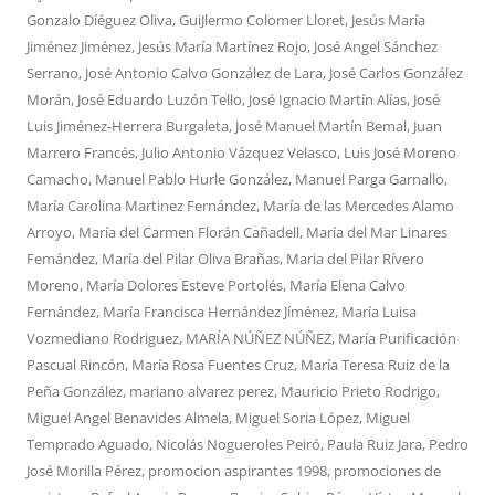
Gonzalo Díéguez Oliva
,
GuiJlermo Colomer Lloret
,
Jesús María
Jiménez Jiménez
,
Jesús María Martínez Rojo
,
José Angel Sánchez
Serrano
,
José Antonio Calvo González de Lara
,
José Carlos González
Morán
,
José Eduardo Luzón Tello
,
José Ignacio Martín Alías
,
José
Luis Jiménez-Herrera Burgaleta
,
José Manuel Martín Bemal
,
Juan
Marrero Francés
,
Julio Antonio Vázquez Velasco
,
Luis José Moreno
Camacho
,
Manuel Pablo Hurle González
,
Manuel Parga Garnallo
,
María Carolina Martinez Fernández
,
María de las Mercedes Alamo
Arroyo
,
María del Carmen Florán Cañadell
,
María del Mar Linares
Femández
,
María del Pilar Oliva Brañas
,
Maria del Pilar Rívero
Moreno
,
María Dolores Esteve Portolés
,
María Elena Calvo
Fernández
,
María Francisca Hernández Jíménez
,
María Luisa
Vozmediano Rodriguez
,
MARÍA NÚÑEZ NÚÑEZ
,
María Purificación
Pascual Rincón
,
María Rosa Fuentes Cruz
,
María Teresa Ruiz de la
Peña González
,
mariano alvarez perez
,
Mauricio Prieto Rodrigo
,
Miguel Angel Benavides Almela
,
Miguel Soria López
,
Miguel
Temprado Aguado
,
Nicolás Nogueroles Peiró
,
Paula Ruiz Jara
,
Pedro
José Morilla Pérez
,
promocion aspirantes 1998
,
promociones de