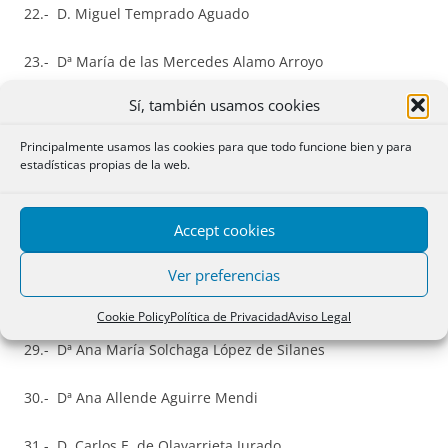
22.- D. Miguel Temprado Aguado
23.- Dª María de las Mercedes Alamo Arroyo
Sí, también usamos cookies
24.- D. Francisco de Asís Palacios Criado
Principalmente usamos las cookies para que todo funcione bien y para
25.- D. José Ignacio Martín Alías
estadísticas propias de la web.
26.- Dª María Carolina Martinez Fernández
Accept cookies
27.- D. José Carlos González Morán
Ver preferencias
28.- Dª María Elena Calvo Fernández
Cookie Policy
Política de Privacidad
Aviso Legal
29.- Dª Ana María Solchaga López de Silanes
30.- Dª Ana Allende Aguirre Mendi
31.- D. Carlos E. de Olavarrieta Jurado