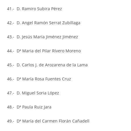
41.- D. Ramiro Subira Pérez
42.- D. Angel Ramón Serrat Zubíllaga
43.- D. Jesús María Jiménez Jiménez
44.- Dª Maria del Pilar Rívero Moreno
45.- D. Carlos J. de Arozarena de la Lama
46.- Dª María Rosa Fuentes Cruz
47.- D. Miguel Soria López
48.- Dª Paula Ruiz Jara
49.- Dª María del Carmen Florán Cañadell