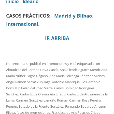
inicio
Ideario
CASOS PRÁCTICOS:
Madrid y Bilbao.
Internacional
.
IR ARRIBA
Esta entrada se publicó en
Promociones
y está etiquetada con
Almudcna del Carmen Hava García
,
Ana Allende Aguirre Mendi
,
Ana
María Núñez-Lagos Dégano
,
Ana María Solchaga López de Silanes
,
Angel Ramón Serrat Zubíllaga
,
Antonio Manrique Ríos
,
Antonio
Pons Mir
,
Belén del Pozo Sierra
,
Carlos Domingo Rodríguez
Sánchez
,
Carlos E. de Olavarrieta Jurado
,
Carlos J. de Arozarena de la
Lama
,
Carmen González-Lamuño Romay
,
Carmen Rosa Pereira
Remón
,
Eutasio de la Fuente González
,
Fernando Eduardo Anegón
Rijosa
,
fotos de promociones
,
Francisco de Asís Palacios Criado
,