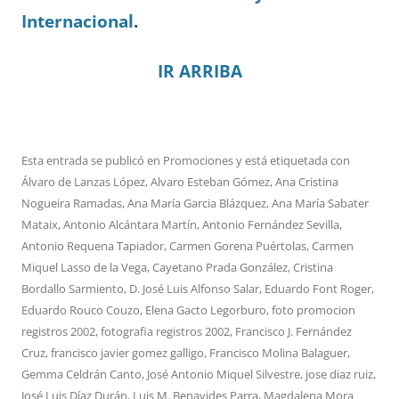
Internacional
.
IR ARRIBA
Esta entrada se publicó en
Promociones
y está etiquetada con
Álvaro de Lanzas López
,
Alvaro Esteban Gómez
,
Ana Cristina
Nogueira Ramadas
,
Ana María Garcia Blázquez
,
Ana María Sabater
Mataix
,
Antonio Alcántara Martín
,
Antonio Fernández Sevilla
,
Antonio Requena Tapiador
,
Carmen Gorena Puértolas
,
Carmen
Miquel Lasso de la Vega
,
Cayetano Prada González
,
Cristina
Bordallo Sarmiento
,
D. José Luis Alfonso Salar
,
Eduardo Font Roger
,
Eduardo Rouco Couzo
,
Elena Gacto Legorburo
,
foto promocion
registros 2002
,
fotografia registros 2002
,
Francisco J. Fernández
Cruz
,
francisco javier gomez galligo
,
Francisco Molina Balaguer
,
Gemma Celdrán Canto
,
José Antonio Miquel Silvestre
,
jose diaz ruiz
,
José Luis Díaz Durán
,
Luis M. Benavides Parra
,
Magdalena Mora