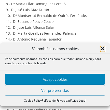
8.- Dª María Pilar Domínguez Perelló
9.- D. José Luis Díaz Durán
10.- Dª Montserrat Bernaldo de Quirós Fernández
11.- D. Eduardo Rouco Couzo
12.- D. José Luis Alfonso Salar
13.- D. Marta Gozálbes Fernández-Palencia
14.- D. Antonio Requena Tapiador
15.- Dª Rosana Archilla Andrés
Sí, también usamos cookies
16.- Dª Carmen Gorena Puértolas
17.- Dª Carmen Miquel Lasso de la Vega
Principalmente usamos las cookies para que todo funcione bien y para
18.- Dª María Jesús Franco Alonso
estadísticas propias de la web.
19.- Dª María Lorena Santamaría Ara
20.- D. Antonio Fernández Sevilla
Accept cookies
21.- D. Álvaro Esteban Gómez
22.- D. Eduardo Font Roger
Ver preferencias
23.- Dª Ana María Sabater Mataix
24.- Dª Gemma Celdrán Canto
Cookie Policy
Política de Privacidad
Aviso Legal
25.- D. Luis M. Benavides Parra
26.- D. Francisco Molina Balaguer