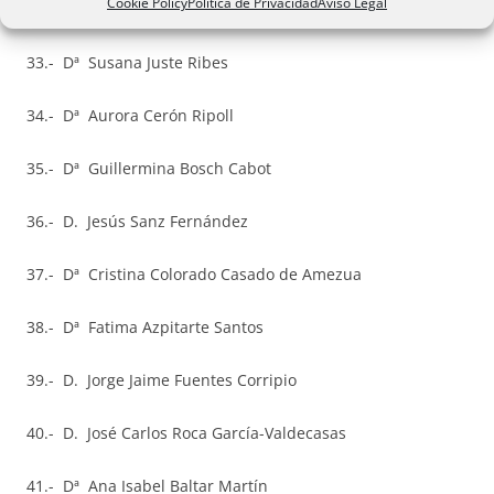
Cookie Policy
Política de Privacidad
Aviso Legal
32.- Dª María Pilar Linares González
33.- Dª Susana Juste Ribes
34.- Dª Aurora Cerón Ripoll
35.- Dª Guillermina Bosch Cabot
36.- D. Jesús Sanz Fernández
37.- Dª Cristina Colorado Casado de Amezua
38.- Dª Fatima Azpitarte Santos
39.- D. Jorge Jaime Fuentes Corripio
40.- D. José Carlos Roca García-Valdecasas
41.- Dª Ana Isabel Baltar Martín