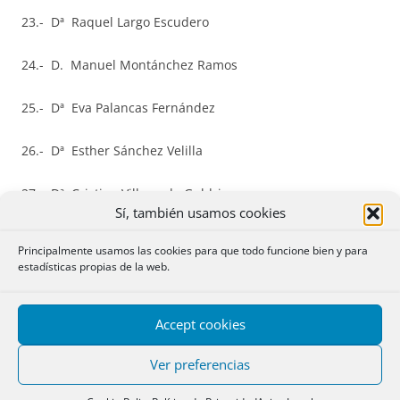
23.- Dª Raquel Largo Escudero
24.- D. Manuel Montánchez Ramos
25.- Dª Eva Palancas Fernández
26.- Dª Esther Sánchez Velilla
27.- Dª Cristina Villaverde Guldris
Sí, también usamos cookies
28.- D. Sergio Saavedra Morales
Principalmente usamos las cookies para que todo funcione bien y para
estadísticas propias de la web.
29.- Dª María Teresa Rubio Quesada
30.- D. Esteban Moyano Morales
Accept cookies
Ver preferencias
31.- Dª Guadalupe Cuesta Vizoso