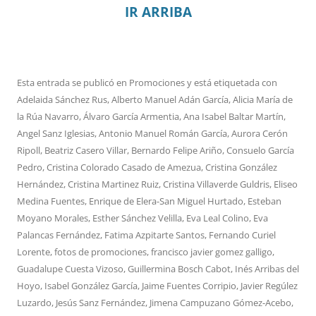
IR ARRIBA
Esta entrada se publicó en
Promociones
y está etiquetada con
Adelaida Sánchez Rus
,
Alberto Manuel Adán García
,
Alicia María de
la Rúa Navarro
,
Álvaro García Armentia
,
Ana Isabel Baltar Martín
,
Angel Sanz Iglesias
,
Antonio Manuel Román García
,
Aurora Cerón
Ripoll
,
Beatriz Casero Villar
,
Bernardo Felipe Ariño
,
Consuelo García
Pedro
,
Cristina Colorado Casado de Amezua
,
Cristina González
Hernández
,
Cristina Martinez Ruiz
,
Cristina Villaverde Guldris
,
Eliseo
Medina Fuentes
,
Enrique de Elera-San Miguel Hurtado
,
Esteban
Moyano Morales
,
Esther Sánchez Velilla
,
Eva Leal Colino
,
Eva
Palancas Fernández
,
Fatima Azpitarte Santos
,
Fernando Curiel
Lorente
,
fotos de promociones
,
francisco javier gomez galligo
,
Guadalupe Cuesta Vizoso
,
Guillermina Bosch Cabot
,
Inés Arribas del
Hoyo
,
Isabel González García
,
Jaime Fuentes Corripio
,
Javier Regúlez
Luzardo
,
Jesús Sanz Fernández
,
Jimena Campuzano Gómez-Acebo
,