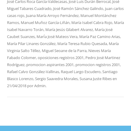
José Carlos Roca García-Valdecasas
,
José Luis Durán Berrocal
,
José
Miguel Tabares Cuadrado
,
José Ramón Sánchez Galindo
,
juan carlos
casas rojo
,
Juana María Arroyo Fernández
,
Manuel Montánchez
Ramos
,
Manuel Muñoz García-Liñán
,
María Isabel Cabra Rojo
,
María
Isabel Navarro Torán
,
María Jesús Gilabert Alvarez
,
María José
Caubet Suanzes
,
MarÍa José Mateos Vera
,
María Paz Camino Arias
,
María Pilar Linares González
,
María Teresa Rubio Quesada
,
María
Virginia Salto Téllez
,
Miguel Seoane de la Parra
,
Nieves María
Fabado Colomer
,
oposiciones registros 2001
,
Pedro José Martinez
Rodríguez
,
promocion aspirantes 2001
,
promocion registros 2001
,
Rafael Calvo González-Vallinas
,
Raquel Largo Escudero
,
Santiago
Blasco Lorenzo
,
Sergio Saavedra Morales
,
Susana Juste Ribes
en
21/04/2018
por
Admin
.