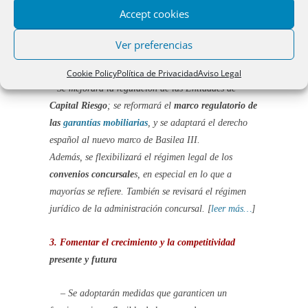
proceso. Para ello:
Accept cookies
– El ICO dispondrá en 2014 de hasta 24.000
millones de euros de fondos prestables.
Ver preferencias
– Se aprobará la
Ley de Fomento de la
Financiación Empresarial
.
Cookie Policy
Política de Privacidad
Aviso Legal
– Se mejorará la regulación de las Entidades de
Capital Riesgo
; se reformará el
marco regulatorio de
las
garantías mobiliarias
, y se adaptará el derecho
español al nuevo marco de Basilea III.
Además, se flexibilizará el régimen legal de los
convenios concursale
s, en especial en lo que a
mayorías
se refiere. También se revisará el régimen
jurídico de la
administración concursal
. [
leer más…
]
3. Fomentar el
crecimiento y la competitividad
presente y futura
– Se adoptarán medidas que garanticen un