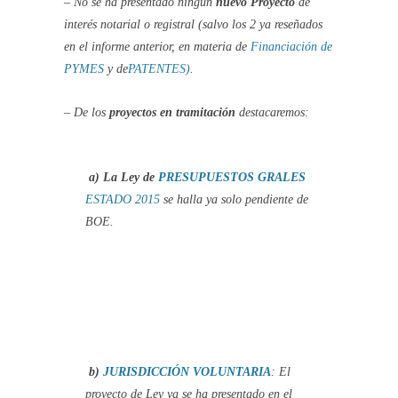
– No se ha presentado ningún
nuevo Proyecto
de
interés notarial o registral (salvo los 2 ya reseñados
en el informe anterior, en materia de
Financiación de
PYMES
y de
PATENTES)
.
– De los
proyectos en tramitación
destacaremos:
a)
La Ley de
PRESUPUESTOS GRALES
ESTADO 2015
se halla ya solo pendiente de
BOE.
b)
JURISDICCIÓN VOLUNTARIA
: El
proyecto de Ley ya se ha presentado en el