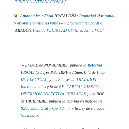
JURÍDICA INTERNACIONAL
]
Autonómico / Foral
[
CATALUÑA:
Propiedad Horizontal
//
errores y omisiones varias
//
y
propiedad
temporal
//
ARAGÓN:
Pérdida VECINDAD CIVIL en Art. 14 CC
]
– El
BOE
de
NOVIEMBRE
, publicó la
Reforma
FISCAL
(3 Leyes
IVA, IRPF e I.Sdes.
); la de
Prop.
INTELECTUAL,
y las 2 Leyes de
TRATADOS
Internacionales
y la de
EE. CAPITAL-RIESGO e
INVERSIÓN COLECTIVA
CERRADAS
; y el BOE
de
DICIEMBRE
publica la reforma en materia de
S.A.
: Junta Gral y Cjo Admin.
y la Ley de
Parques
Nacionales
.