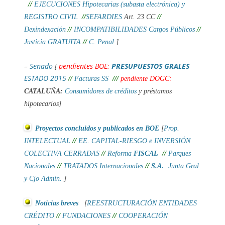
//
EJECUCIONES Hipotecarias (subasta electrónica) y
REGISTRO CIVIL
//
SEFARDIES
Art. 23 CC
//
Dexindexación
//
INCOMPATIBILIDADES Cargos Públicos
//
Justicia GRATUITA
//
C. Penal
]
–
Senado
[
pendientes BOE:
PRESUPUESTOS GRALES
ESTADO 2015
//
Facturas SS
///
pendiente DOGC:
CATALUÑA:
Consumidores de créditos
y préstamos
hipotecarios]
Proyectos concluidos y publicados en BOE
[
Prop.
INTELECTUAL
//
EE. CAPITAL-RIESGO e INVERSIÓN
COLECTIVA CERRADAS
//
Reforma
FISCAL
//
Parques
Nacionales
//
TRATADOS Internacionales
//
S.A.
: Junta Gral
y Cjo Admin.
]
Noticias breves
[
REESTRUCTURACIÓN ENTIDADES
CRÉDITO
//
FUNDACIONES
//
COOPERACIÓN