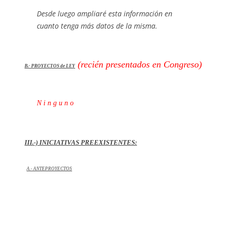
Desde luego ampliaré esta información en
cuanto tenga más datos de la misma.
(recién presentados en Congreso)
B.- PROYECT
OS de LEY
N i n g u n o
III.-) INICIATIVAS PREEXISTENTES:
A.- ANTEPROYECTOS