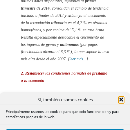
últimos datos disponibles, referentes al
primer
trimestre de 2014
, consolidan el cambio de tendencia
iniciado a finales de 2013 y sitúan ya el crecimiento
de la recaudación tributaria en el 4,7 % en términos
homogéneos, y por encima del 5,1 % en tasa bruta.
Resulta especialmente destacable el crecimiento de
los ingresos de
pymes y autónomos
(por pagos
fraccionados alcanza el 6,3 %), lo que supone la tasa
más alta desde el año 2007. [
leer más…
]
2. Restablecer
las condiciones normales
de
préstamo
a la economía
Para consolidar la recuperación económica es
Sí, también usamos cookies
necesario
reactivar el crédito.
Tras las reformas de
los dos últimos años, el Gobierno considera que el
Principalmente usamos las cookies para que todo funcione bien y para
estadísticas propias de la web.
sector financiero está en condiciones de ejercer su
función esencial y quiere contribuir a impulsar este