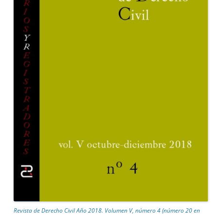
Revista de Derecho Civil Año 2018. Volumen V, número 4 (número 20 en