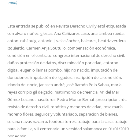
total)
Esta entrada se publicó en
Revista Derecho Civil
y está etiquetada
con
alvaro nuñez iglesias
,
Ana Cañizares Laso
,
ana lambea rueda
,
antoni rubí puig
,
antonio j. vela sánchez
,
baleares
,
beatriz verdera
izquierdo
,
Carmen Arija Soutullo
,
compensación económica
,
condición en el contrato
,
congreso internacional de derecho civil
,
daños protección de datos
,
discriminación por edad
,
entorno
digital
,
eugenio llamas pombo
,
hijo no nacido
,
imputación de
donaciones
,
imputación de legados
,
inscripción de la condición
,
irlanda del norte
,
janssen andré
,
José Ramón Polo Sabau
,
maría
reyes corripio gil delgado
,
matrimonio de creencia
,
Mª del Mar
Gómez Lozano
,
nasciturus
,
Pedro Munar Bernat
,
prescripción
,
rdc
,
revista de derecho civil
,
robótica y menores de edad
,
rosa maría
moreno flórez
,
seguros y voluntariado
,
separacion de bienes
,
susana navas navarro
,
teodora torres
,
trabajo para la casa
,
trabajo
para la familia
,
viii centenario universidad salamanca
en
01/01/2019
por
Admin
.