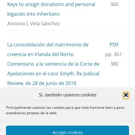
Keys to assign donations and personal
360
legacies into inheritanc
Antonio J. Vela Sánchez
La consolidación del matrimonio de
PDF
creencia en Irlanda del Norte.
pp. 361-
Comentario a la sentencia de la Corte de
380
Apelaciones en el caso Smyth, Re Judicial
Review, de 28 de junio de 2018
The recognition of belief marriages in
Sí, también usamos cookies
Northern Ireland. Some remarks on the
Principalmente usamos las cookies para que todo funcione bien y para
decision of the Court of Appeal in
estadísticas propias de la web.
Northern Ireland in Smith, Re Judicial
Review [2018]
Accept cookies