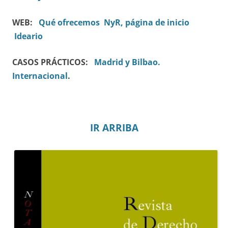
WEB:
Qué ofrecemos
NyR, página de inicio
Ideario
CASOS PRÁCTICOS:
Madrid y Bilbao.
Internacional
.
IR ARRIBA