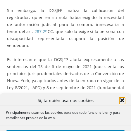
Sin embargo, la DGSJFP matiza la calificación del
registrador, quien en su nota había exigido la necesidad
de autorización judicial para la compra, innecesaria a
tenor del art.
287.2º
CC, que solo la exige si la persona con
discapacidad representada ocupara la posición de
vendedora.
Es interesante que la DGSJFP aluda expresamente a las
sentencias del TS de 6 de mayo de 2021 (que sienta los
principios jurisprudenciales derivados de la Convención de
Nueva York, ya aplicados antes de la entrada en vigor de la
Ley 8/2021, LAPD) y 8 de septiembre de 2021 (fundamental
sentencia dictada a los 5 días de entrada en vigor de la
Sí, también usamos cookies
LAPD).
Principalmente usamos las cookies para que todo funcione bien y para
Destacamos la apreciación de la DGSJFP sobre la existencia
estadísticas propias de la web.
de conflicto de intereses, que plenamente se evidenciaba
en el caso debatido: