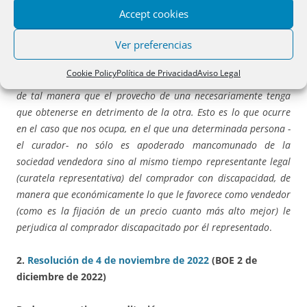
Accept cookies
Por el contrario, lo que no salva es la apreciación de la
Ver preferencias
existencia de conflicto de intereses, que es una situación
subjetiva, que existe siempre que en una determinada situación
Cookie Policy
Política de Privacidad
Aviso Legal
una misma persona tenga posiciones jurídicas contrapuestas,
de tal manera que el provecho de una necesariamente tenga
que obtenerse en detrimento de la otra. Esto es lo que ocurre
en el caso que nos ocupa, en el que una determinada persona -
el curador- no sólo es apoderado mancomunado de la
sociedad vendedora sino al mismo tiempo representante legal
(curatela representativa) del comprador con discapacidad, de
manera que económicamente lo que le favorece como vendedor
(como es la fijación de un precio cuanto más alto mejor) le
perjudica al comprador discapacitado por él representado
.
2.
Resolución de 4 de noviembre de 2022
(BOE 2 de
diciembre de 2022)