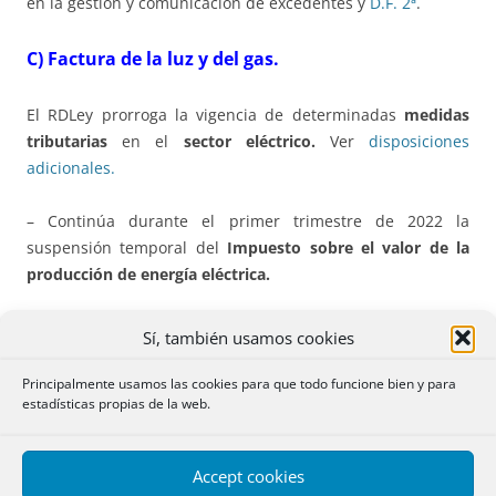
en la gestión y comunicación de excedentes y
D.F. 2ª
.
C) Factura de la luz y del gas.
El RDLey prorroga la vigencia de determinadas
medidas
tributarias
en el
sector eléctrico.
Ver
disposiciones
adicionales.
– Continúa durante el primer trimestre de 2022 la
suspensión temporal del
Impuesto sobre el valor de la
producción de energía eléctrica.
– Se mantiene
hasta el 30 de abril de 2022
la aplicación del
Sí, también usamos cookies
tipo reducido del 10 por ciento del IVA
que recae sobre
todos los componentes de la factura eléctrica para los
Principalmente usamos las cookies para que todo funcione bien y para
estadísticas propias de la web.
contratos cuyo término fijo de potencia no supere los 10
kW cuando el precio medio mensual del mercado
mayorista en el mes anterior al de la facturación haya
Accept cookies
superado los 45 €/MWh. No se aplica este límite de 45