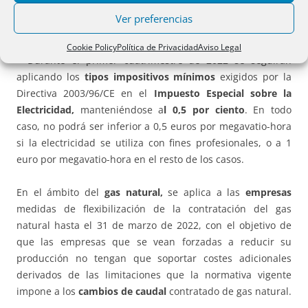
€/MWh a los perceptores del bono social que sean
Ver preferencias
consumidores vulnerables severos.
Cookie Policy
Política de Privacidad
Aviso Legal
– Durante el primer cuatrimestre de 2022 se seguirán
aplicando los
tipos impositivos mínimos
exigidos por la
Directiva 2003/96/CE en el
Impuesto Especial sobre la
Electricidad,
manteniéndose a
l 0,5 por ciento
. En todo
caso, no podrá ser inferior a 0,5 euros por megavatio-hora
si la electricidad se utiliza con fines profesionales, o a 1
euro por megavatio-hora en el resto de los casos.
En el ámbito del
gas natural,
se aplica a las
empresas
medidas de flexibilización de la contratación del gas
natural hasta el 31 de marzo de 2022, con el objetivo de
que las empresas que se vean forzadas a reducir su
producción no tengan que soportar costes adicionales
derivados de las limitaciones que la normativa vigente
impone a los
cambios de caudal
contratado de gas natural.