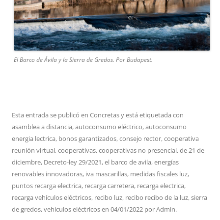
El Barco de Ávila y la Sierra de Gredos. Por Budapest.
Esta entrada se publicó en
Concretas
y está etiquetada con
asamblea a distancia
,
autoconsumo eléctrico
,
autoconsumo
energia lectrica
,
bonos garantizados
,
consejo rector
,
cooperativa
reunión virtual
,
cooperativas
,
cooperativas no presencial
,
de 21 de
diciembre
,
Decreto-ley 29/2021
,
el barco de avila
,
energías
renovables innovadoras
,
iva mascarillas
,
medidas fiscales luz
,
puntos recarga electrica
,
recarga carretera
,
recarga electrica
,
recarga vehículos eléctricos
,
recibo luz
,
recibo recibo de la luz
,
sierra
de gredos
,
vehículos eléctricos
en
04/01/2022
por
Admin
.