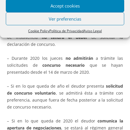
Accept cookies
D) Solicitud de declaración del concurso de acreedores.
Art.
6.
Ver preferencias
– Hasta fin de año
, el deudor que se encuentre en estado
Cookie Policy
Política de Privacidad
Aviso Legal
de insolvencia
no tendrá el deber
de solicitar la
declaración de concurso.
– Durante 2020 los jueces
no admitirán
a trámite las
solicitudes de
concurso necesario
que se hayan
presentado desde el 14 de marzo de 2020.
– Si en lo que queda de año el deudor presenta
solicitud
de concurso voluntario
, se admitirá ésta a trámite con
preferencia, aunque fuera de fecha posterior a la solicitud
de concurso necesario.
– Si en lo que queda de 2020 el deudor
comunica la
apertura de negociaciones
, se estará al régimen general