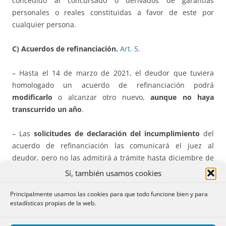
concedido al concursado o derivados de garantías
personales o reales constituidas a favor de este por
cualquier persona.
C) Acuerdos de refinanciación.
Art.
5.
– Hasta el 14 de marzo de 2021, el deudor que tuviera
homologado un acuerdo de refinanciación podrá
modificarlo
o alcanzar otro nuevo,
aunque no haya
transcurrido un año
.
– Las
solicitudes de declaración del incumplimiento
del
acuerdo de refinanciación las comunicará el juez al
deudor, pero no las admitirá a trámite hasta diciembre de
2020. Mientras, el deudor podrá comunicar al juzgado que
Sí, también usamos cookies
ha iniciado o pretende iniciar negociaciones, lo que le
permite contar con tres meses para lograr el acuerdo, tras
Principalmente usamos las cookies para que todo funcione bien y para
estadísticas propias de la web.
los cuales el juez admitirá a trámite las solicitudes
presentadas por los acreedores.