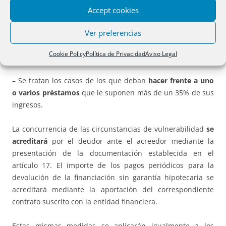
Accept cookies
– No se tendrá en cuenta la aplicación de una posible
moratoria hipotecaria o de alquiler a efectos de calcular si
Ver preferencias
se ha alcanzado o no el límite de la carga hipotecaria o la
Cookie Policy
Política de Privacidad
Aviso Legal
renta arrendaticia del
35% de los ingresos
.
– Se tratan los casos de los que deban
hacer frente a uno
o varios préstamos
que le suponen más de un 35% de sus
ingresos.
La concurrencia de las circunstancias de vulnerabilidad
se
acreditará
por el deudor ante el acreedor mediante la
presentación de la documentación establecida en el
artículo 17. El importe de los pagos periódicos para la
devolución de la financiación sin garantía hipotecaria se
acreditará mediante la aportación del correspondiente
contrato suscrito con la entidad financiera.
Estas mismas medidas se aplicarán igualmente a los