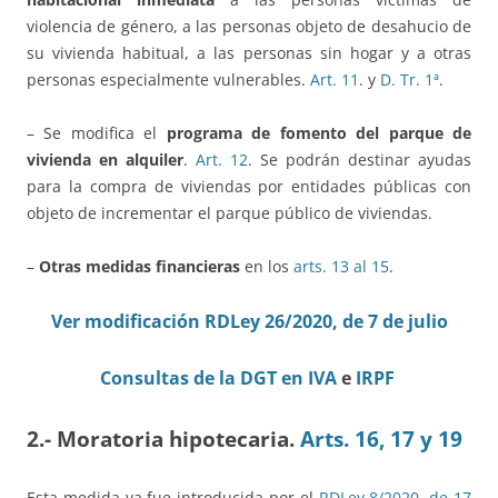
violencia de género, a las personas objeto de desahucio de
su vivienda habitual, a las personas sin hogar y a otras
personas especialmente vulnerables.
Art. 11
. y
D. Tr. 1ª
.
– Se modifica el
programa de fomento del parque de
vivienda en alquiler
.
Art. 12
. Se podrán destinar ayudas
para la compra de viviendas por entidades públicas con
objeto de incrementar el parque público de viviendas.
–
Otras medidas financieras
en los
arts. 13 al 15
.
Ver modificación RDLey 26/2020, de 7 de julio
Consultas de la DGT en IVA
e
IRPF
2.- Moratoria hipotecaria.
Arts. 16, 17 y 19
Esta medida ya fue introducida por el
RDLey 8/2020, de 17