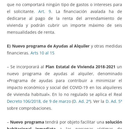
que no comportará ningún tipo de gastos o intereses para
el solicitante
. Art. 9
. La financiación avalada ha de
dedicarse al pago de la renta del arrendamiento de
vivienda y podrán cubrir un importe máximo de seis
mensualidades de renta.
E)
Nuevo programa de Ayudas al Alquiler
y otras medidas
financieras.
Arts 10 al 15
– Se incorporará al
Plan Estatal de Vivienda 2018-2021
un
nuevo programa de ayudas al alquiler, denominado
«Programa de ayudas para contribuir a minimizar el
impacto económico y social del COVID-19 en los alquileres
de vivienda habitual». En lo no regulado se aplica el Real
Decreto 106/2018, de 9 de marzo
(
D. Ad. 2ª
). Ver la
D. Ad. 5ª
sobre comprobaciones.
–
Nuevo programa
tendrá por objeto facilitar una
solución
habitacional inmediata
a las personas víctimas de