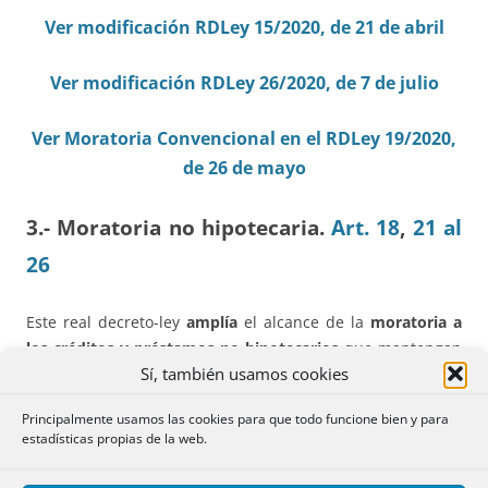
Ver modificación RDLey 15/2020, de 21 de abril
Ver modificación RDLey 26/2020, de 7 de julio
Ver Moratoria Convencional en el RDLey 19/2020,
de 26 de mayo
3.- Moratoria no hipotecaria.
Art. 18
,
21 al
26
Este real decreto-ley
amplía
el alcance de la
moratoria a
los créditos y préstamos no hipotecarios
que mantengan
Sí, también usamos cookies
las personas en situación de
vulnerabilidad económica
,
incluyendo los créditos al consumo.
Principalmente usamos las cookies para que todo funcione bien y para
estadísticas propias de la web.
Los
supuestos de vulnerabilidad
son los del art. 16, con
dos especialidades: