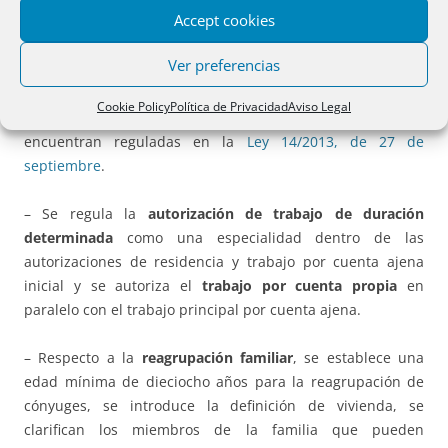
Accept cookies
voluntariamente a su país
de familiares de ciudadanos españoles.
Ver preferencias
– Se eliminan
las figuras de investigación, Tarjeta azul-UE y
Cookie Policy
Política de Privacidad
Aviso Legal
prestaciones transnacionales de servicios, que se
encuentran reguladas en la
Ley 14/2013, de 27 de
septiembre
.
– Se regula la
autorización de trabajo de duración
determinada
como una especialidad dentro de las
autorizaciones de residencia y trabajo por cuenta ajena
inicial y se autoriza el
trabajo por cuenta propia
en
paralelo con el trabajo principal por cuenta ajena.
– Respecto a la
reagrupación familiar
, se establece una
edad mínima de dieciocho años para la reagrupación de
cónyuges, se introduce la definición de vivienda, se
clarifican los miembros de la familia que pueden