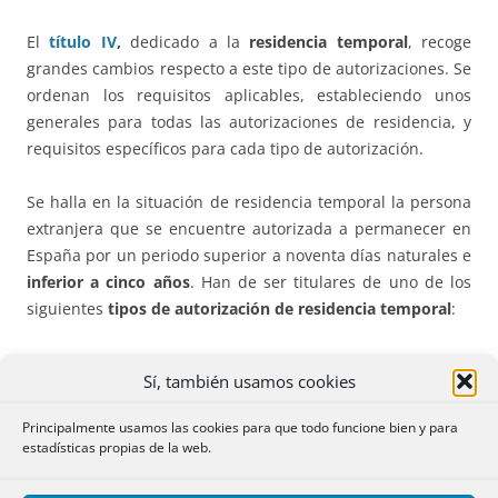
El
título IV
,
dedicado a la
residencia temporal
, recoge
grandes cambios respecto a este tipo de autorizaciones. Se
ordenan los requisitos aplicables, estableciendo unos
generales para todas las autorizaciones de residencia, y
requisitos específicos para cada tipo de autorización.
Se halla en la situación de residencia temporal la persona
extranjera que se encuentre autorizada a permanecer en
España por un periodo superior a noventa días naturales e
inferior a cinco años
. Han de ser titulares de uno de los
siguientes
tipos de autorización de residencia temporal
:
no lucrativa.
Sí, también usamos cookies
por reagrupación familiar.
trabajo por cuenta ajena.
Principalmente usamos las cookies para que todo funcione bien y para
trabajo por cuenta propia.
estadísticas propias de la web.
con excepción de la autorización de trabajo.
de la persona extranjera que ha retornado