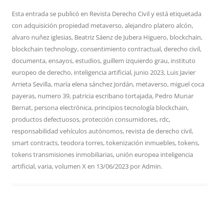
Esta entrada se publicó en
Revista Derecho Civil
y está etiquetada
con
adquisición propiedad metaverso
,
alejandro platero alcón
,
alvaro nuñez iglesias
,
Beatriz Sáenz de Jubera Higuero
,
blockchain
,
blockchain technology
,
consentimiento contractual
,
derecho civil
,
documenta
,
ensayos
,
estudios
,
guillem izquierdo grau
,
instituto
europeo de derecho
,
inteligencia artificial
,
junio 2023
,
Luis Javier
Arrieta Sevilla
,
maría elena sánchez Jordán
,
metaverso
,
miguel coca
payeras
,
numero 39
,
patricia escribano tortajada
,
Pedro Munar
Bernat
,
persona electrónica
,
principios tecnología blockchain
,
productos defectuosos
,
protección consumidores
,
rdc
,
responsabilidad vehículos autónomos
,
revista de derecho civil
,
smart contracts
,
teodora torres
,
tokenización inmuebles
,
tokens
,
tokens transmisiones inmobiliarias
,
unión europea inteligencia
artificial
,
varia
,
volumen X
en
13/06/2023
por
Admin
.