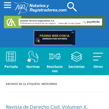
Portada
Normas
Resolucio
Secciones
Otros
nes
ARCHIVO DE LA ETIQUETA:
METAVERSO
Revista de Derecho Civil. Volumen X.