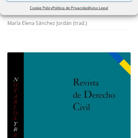
contracts y protección de
Cookie Policy
Política de Privacidad
Aviso Legal
consumidores
María Elena Sánchez Jordán (trad.)