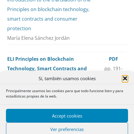
Principles on blockchain technology,
smart contracts and consumer
protection
María Elena Sánchez Jordán
ELI Principles on Blockchain
PDF
Technology, Smart Contracts and
pp. 191-
Consumer Protection
251
Sí, también usamos cookies
Instituto Europeo de Derecho
Principalmente usamos las cookies para que todo funcione bien y para
estadísticas propias de la web.
Principios del Instituto Europeo de
PDF
Accept cookies
Derecho (European Law Institute, ELI)
pp. 253-
sobre tecnología Blockchain, smart
355
Ver preferencias