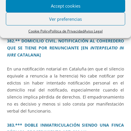
Accept cookies
pretende. El registrador sustituto debe confirmar o revocar
(pero no matizar) la nota de calificación
Ver preferencias
Cookie Policy
Política de Privacidad
Aviso Legal
382.** DOMICILIO CIVIL. NOTIFICACIÓN AL COHEREDERO
QUE SE TIENE POR RENUNCIANTE [EN
INTERPELATIO IN
IURE
CATALANA]
En una notificación notarial en Cataluña (en que el silencio
equivale a renuncia a la herencia) No cabe notificar por
edictos sin haber intentado notificación personal en el
domicilio real del notificado, especialmente cuando el
silencio implica pérdida de derechos. El empadronamiento
no es decisivo y menos si solo consta por manifestación
verbal del funcionario.
383.*** DOBLE INMATRICULACIÓN SIENDO UNA FINCA