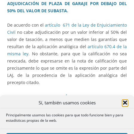
ADJUDICACIÓN DE PLAZA DE GARAJE POR DEBAJO DEL
50% DEL VALOR DE SUBASTA.
De acuerdo con el
artículo 671 de la Ley de Enjuiciamiento
Civil
no cabe adjudicación por un valor inferior al 50% del
valor de tasación, a menos que medien las garantías que
resultan de la aplicación analógica del
artículo 670.4 de la
misma ley
. No obstante, para que la calificación no sea
revocada, debe expresarse en la nota de calificación que
precisamente lo que se omite es la expresión por parte del
LAJ, de la procedencia de la aplicación analógica del
precepto citado.
381.** PROTOCOLIZACIÓN DE OPERACIONES
Sí, también usamos cookies
PARTICIONALES. APROBACIÓN JUDICIAL. PRINCIPIO DE
ESPECIALIDAD. CALIFICACIÓN SUSTITUTORIA
Principalmente usamos las cookies para que todo funcione bien y para
estadísticas propias de la web.
El título inscribible deba contener con claridad los
contornos y el contenido del derecho cuya inscripción se