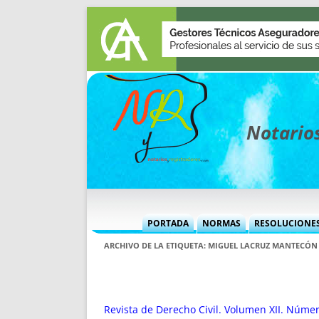
Notarios
PORTADA
NORMAS
RESOLUCIONE
MÁS USADAS (CUADRO)
INFORMES 
ARCHIVO DE LA ETIQUETA:
MIGUEL LACRUZ MANTECÓN
INFORMES MENSUALES
VOCES P
MÁS DESTACADAS
VOCES M
TITULARES DESDE 2002
TITULARES
Revista de Derecho Civil. Volumen XII. Númer