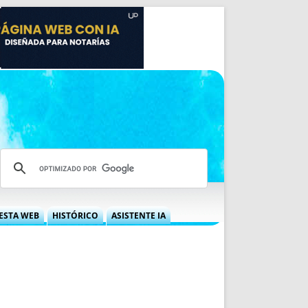
ESTA WEB
HISTÓRICO
ASISTENTE IA
A DGRN
QUÉ OFRECEMOS
 NIF
IDEARIO WEB
 LABORAL
QUIÉNES SOMOS
ÁBILES
HISTORIA