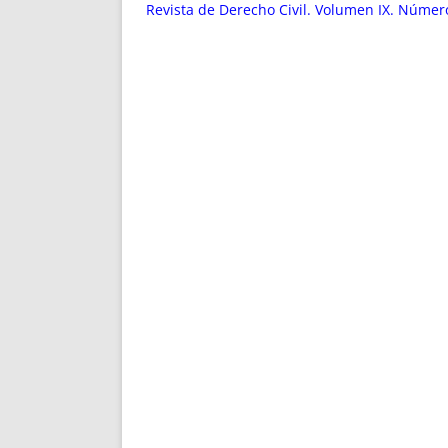
ENRIQUECIDAS
TITULARES 
Revista de Derecho Civil. Volumen IX. Númer
NO DESESPERES
CAT
A MANO
SUCESIONES 
FUTURAS NORMAS
GEORREFE
ALQUILE
TRI
LH Y C
¿SABIA
FRANCI
BÚSQUED