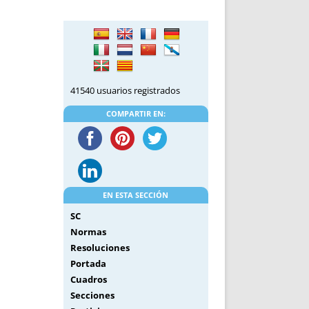
DE INICIO
PREMIO NYR
VORITOS
CONVENCIONES ANUALES
A IRPF
NUEVA ETAPA
AS
POLÍTICA DE PRIVACIDAD
IJUELAS
AVISO LEGAL
41540 usuarios registrados
POTECA
REPORTAR INCIDENCIA
PERES
LOGOTIPO
COMPARTIR EN:
CES
ENTREVISTAS
SONRISA
ENVÍA CORREO
CANALES DE VÍDEO
EN ESTA SECCIÓN
SC
Normas
Resoluciones
Portada
Cuadros
Secciones