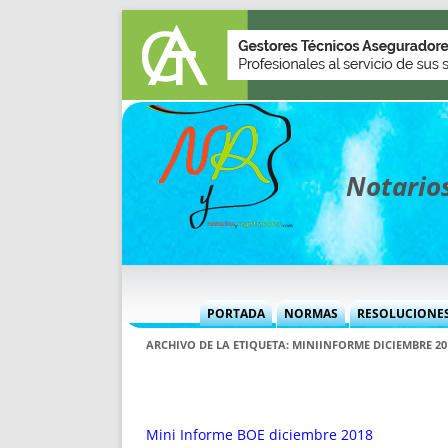
Notarios
PORTADA
NORMAS
RESOLUCIONE
MÁS USADAS (CUADRO)
INFORMES 
ARCHIVO DE LA ETIQUETA:
MINIINFORME DICIEMBRE 20
INFORMES MENSUALES
VOCES P
MÁS DESTACADAS
VOCES M
TITULARES DESDE 2002
TITULARES
Mini Informe BOE diciembre 2018