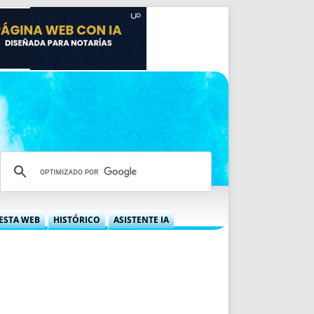
ESTA WEB
HISTÓRICO
ASISTENTE IA
A DGRN
QUÉ OFRECEMOS
 NIF
IDEARIO WEB
 LABORAL
QUIÉNES SOMOS
ÁBILES
HISTORIA