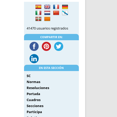
DE INICIO
PREMIO NYR
VORITOS
CONVENCIONES ANUALES
A IRPF
NUEVA ETAPA
AS
POLÍTICA DE PRIVACIDAD
41470 usuarios registrados
IJUELAS
AVISO LEGAL
POTECA
REPORTAR INCIDENCIA
COMPARTIR EN:
PERES
LOGOTIPO
CES
ENTREVISTAS
SONRISA
ENVÍA CORREO
EN ESTA SECCIÓN
CANALES DE VÍDEO
SC
Normas
Resoluciones
Portada
Cuadros
Secciones
Participa