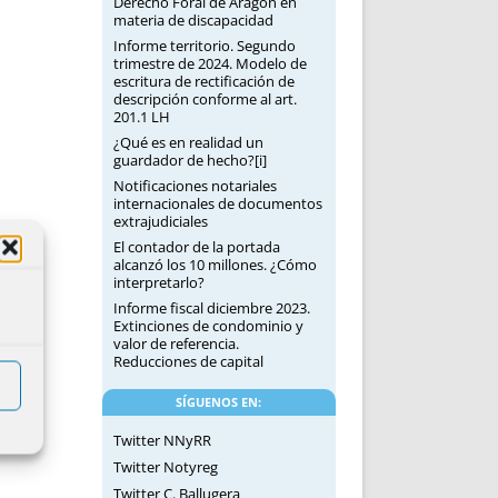
Derecho Foral de Aragón en
materia de discapacidad
Informe territorio. Segundo
trimestre de 2024. Modelo de
escritura de rectificación de
descripción conforme al art.
201.1 LH
¿Qué es en realidad un
guardador de hecho?[i]
Notificaciones notariales
internacionales de documentos
extrajudiciales
El contador de la portada
alcanzó los 10 millones. ¿Cómo
interpretarlo?
Informe fiscal diciembre 2023.
Extinciones de condominio y
valor de referencia.
Reducciones de capital
SÍGUENOS EN:
Twitter NNyRR
Twitter Notyreg
Twitter C. Ballugera