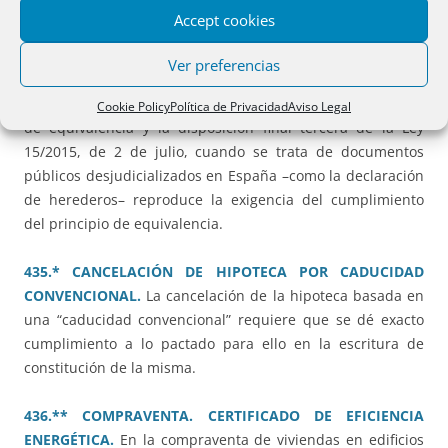
433.** HERENCIA EN VIRTUD DE DOCUMENTO NOTARIAL
Accept cookies
FRANCÉS. TÍTULO SUCESORIO.
Es preciso el juicio del
notario sobre el título sucesorio, a los efectos del artículo
Ver preferencias
14 de la Ley Hipotecaria. La Ley 29/2015, de 30 de junio
exige en sus artículos 56 y 60 el cumplimiento del principio
Cookie Policy
Política de Privacidad
Aviso Legal
de equivalencia y la disposición final tercera de la Ley
15/2015, de 2 de julio, cuando se trata de documentos
públicos desjudicializados en España –como la declaración
de herederos– reproduce la exigencia del cumplimiento
del principio de equivalencia.
435.* CANCELACIÓN DE HIPOTECA POR CADUCIDAD
CONVENCIONAL.
La cancelación de la hipoteca basada en
una “caducidad convencional” requiere que se dé exacto
cumplimiento a lo pactado para ello en la escritura de
constitución de la misma.
436.** COMPRAVENTA. CERTIFICADO DE EFICIENCIA
ENERGÉTICA.
En la compraventa de viviendas en edificios