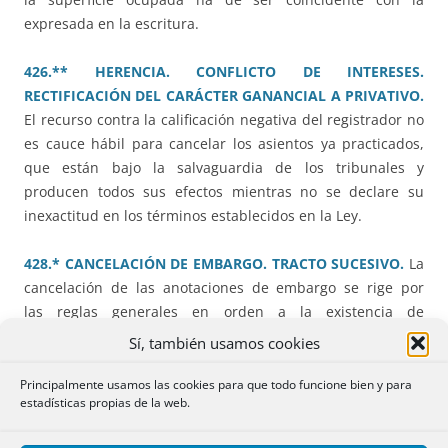
expresada en la escritura.
426.** HERENCIA. CONFLICTO DE INTERESES.
RECTIFICACIÓN DEL CARÁCTER GANANCIAL A PRIVATIVO.
El recurso contra la calificación negativa del registrador no
es cauce hábil para cancelar los asientos ya practicados,
que están bajo la salvaguardia de los tribunales y
producen todos sus efectos mientras no se declare su
inexactitud en los términos establecidos en la Ley.
428.* CANCELACIÓN DE EMBARGO. TRACTO SUCESIVO.
La
cancelación de las anotaciones de embargo se rige por
las reglas generales en orden a la existencia de
consentimiento de su titular o en su defecto resolución
Sí, también usamos cookies
judicial firme en procedimiento seguido contra él, pese a
no gozar éstas de la protección de la fe pública registral e
Principalmente usamos las cookies para que todo funcione bien y para
estadísticas propias de la web.
inoponibilidad de lo no inscrito.