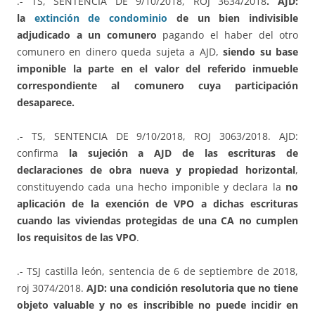
.- TS, SENTENCIA DE 9/10/2018, ROJ 3634/2018
. AJD:
la
extinción de condominio
de un bien indivisible
adjudicado a un comunero
pagando el haber del otro
comunero en dinero queda sujeta a AJD,
siendo su base
imponible la parte en el valor del referido inmueble
correspondiente al comunero cuya participación
desaparece.
.- TS, SENTENCIA DE 9/10/2018, ROJ 3063/2018. AJD:
confirma
la sujeción a AJD de las escrituras de
declaraciones de obra nueva y propiedad horizontal
,
constituyendo cada una hecho imponible y declara la
no
aplicación de la exención de VPO a dichas escrituras
cuando las viviendas protegidas de una CA no cumplen
los requisitos de las VPO
.
.- TSJ castilla león, sentencia de 6 de septiembre de 2018,
roj 3074/2018.
AJD:
una condición resolutoria que no tiene
objeto valuable y no es inscribible no puede incidir en