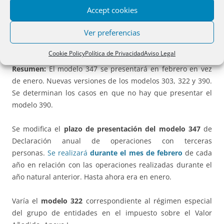
de empresarios, profesionales y retenedores y 037
Accept cookies
declaración censal simplificada de alta, modificación y baja
Ver preferencias
en el censo de empresarios, profesionales y retenedores; y
la Orden HAP/2194/2013, de 22 de noviembre.
Cookie Policy
Política de Privacidad
Aviso Legal
Resumen:
El modelo 347 se presentará en febrero en vez
de enero. Nuevas versiones de los modelos 303, 322 y 390.
Se determinan los casos en que no hay que presentar el
modelo 390.
Se modifica el
plazo de presentación del modelo 347
de
Declaración anual de operaciones con terceras
personas.
Se realizará
durante el mes de febrero
de cada
año en relación con las operaciones realizadas durante el
año natural anterior. Hasta ahora era en enero.
Varía el
modelo 322
correspondiente al régimen especial
del grupo de entidades en el impuesto sobre el Valor