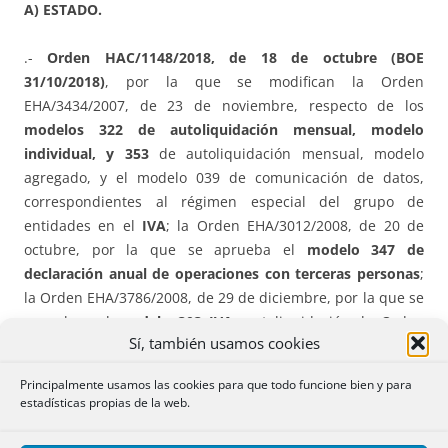
A) ESTADO.
.-
Orden HAC/1148/2018, de 18 de octubre (BOE
31/10/2018)
, por la que se modifican la Orden
EHA/3434/2007, de 23 de noviembre, respecto de los
modelos 322 de autoliquidación mensual, modelo
individual, y 353
de autoliquidación mensual, modelo
agregado, y el modelo 039 de comunicación de datos,
correspondientes al régimen especial del grupo de
entidades en el
IVA
; la Orden EHA/3012/2008, de 20 de
octubre, por la que se aprueba el
modelo 347 de
declaración anual de operaciones con terceras personas
;
la Orden EHA/3786/2008, de 29 de diciembre, por la que se
aprueban el
modelo 303 IVA
, autoliquidación, la Orden
Sí, también usamos cookies
EHA/3111/2009, de 5 de noviembre, por la que se aprueba
el
modelo 390 de declaración-resumen anual del IVA
y se
Principalmente usamos las cookies para que todo funcione bien y para
modifica el anexo I de la Orden EHA/1274/2007, de 26 de
estadísticas propias de la web.
abril, por la que se aprueban los
modelos 036 de
declaración censal de alta
, modificación y baja en el censo