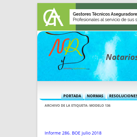
Notarios
PORTADA
NORMAS
RESOLUCIONE
MÁS USADAS (CUADRO)
INFORMES 
ARCHIVO DE LA ETIQUETA:
MODELO 136
INFORMES MENSUALES
VOCES P
MÁS DESTACADAS
VOCES M
TITULARES DESDE 2002
TITULARES
Informe 286. BOE julio 2018