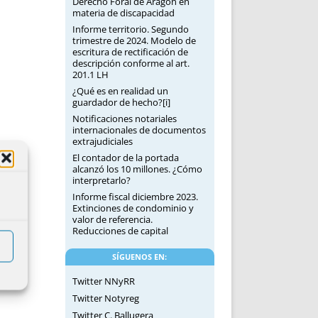
Derecho Foral de Aragón en
materia de discapacidad
Informe territorio. Segundo
trimestre de 2024. Modelo de
escritura de rectificación de
descripción conforme al art.
201.1 LH
¿Qué es en realidad un
guardador de hecho?[i]
Notificaciones notariales
internacionales de documentos
extrajudiciales
El contador de la portada
alcanzó los 10 millones. ¿Cómo
interpretarlo?
Informe fiscal diciembre 2023.
Extinciones de condominio y
valor de referencia.
Reducciones de capital
SÍGUENOS EN:
Twitter NNyRR
Twitter Notyreg
Twitter C. Ballugera