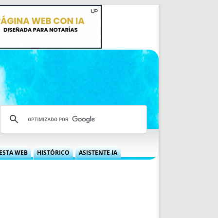
ESTA WEB
HISTÓRICO
ASISTENTE IA
A DGRN
QUÉ OFRECEMOS
 NIF
IDEARIO WEB
 LABORAL
QUIÉNES SOMOS
ÁBILES
HISTORIA