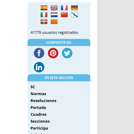
DE INICIO
PREMIO NYR
VORITOS
CONVENCIONES ANUALES
A IRPF
NUEVA ETAPA
AS
POLÍTICA DE PRIVACIDAD
41779 usuarios registrados
IJUELAS
AVISO LEGAL
POTECA
REPORTAR INCIDENCIA
COMPARTIR EN:
PERES
LOGOTIPO
CES
ENTREVISTAS
SONRISA
ENVÍA CORREO
EN ESTA SECCIÓN
CANALES DE VÍDEO
SC
Normas
Resoluciones
Portada
Cuadros
Secciones
Participa