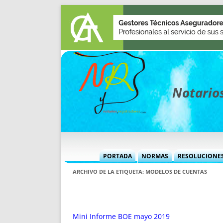
Notarios
PORTADA
NORMAS
RESOLUCIONE
MÁS USADAS (CUADRO)
INFORMES 
ARCHIVO DE LA ETIQUETA:
MODELOS DE CUENTAS
INFORMES MENSUALES
VOCES P
MÁS DESTACADAS
VOCES M
TITULARES DESDE 2002
TITULARES
Mini Informe BOE mayo 2019