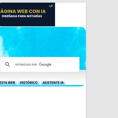
ESTA WEB
HISTÓRICO
ASISTENTE IA
A DGRN
QUÉ OFRECEMOS
 NIF
IDEARIO WEB
 LABORAL
QUIÉNES SOMOS
ÁBILES
HISTORIA