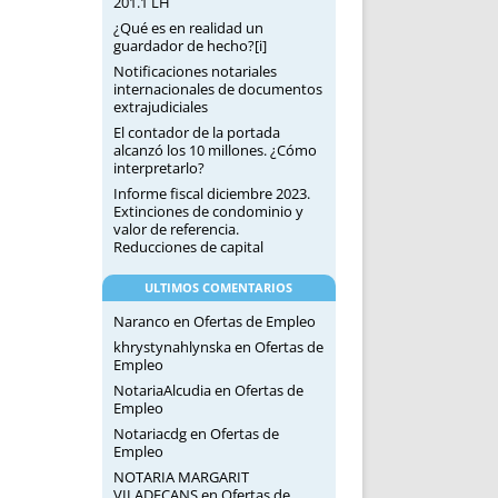
201.1 LH
¿Qué es en realidad un
guardador de hecho?[i]
Notificaciones notariales
internacionales de documentos
extrajudiciales
El contador de la portada
alcanzó los 10 millones. ¿Cómo
interpretarlo?
Informe fiscal diciembre 2023.
Extinciones de condominio y
valor de referencia.
Reducciones de capital
ULTIMOS COMENTARIOS
Naranco
en
Ofertas de Empleo
khrystynahlynska
en
Ofertas de
Empleo
NotariaAlcudia
en
Ofertas de
Empleo
Notariacdg
en
Ofertas de
Empleo
NOTARIA MARGARIT
VILADECANS
en
Ofertas de