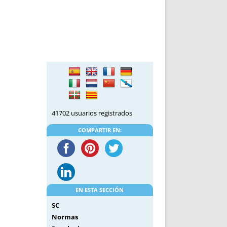
DE INICIO
PREMIO NYR
VORITOS
CONVENCIONES ANUALES
A IRPF
NUEVA ETAPA
AS
POLÍTICA DE PRIVACIDAD
IJUELAS
AVISO LEGAL
POTECA
REPORTAR INCIDENCIA
PERES
LOGOTIPO
CES
ENTREVISTAS
SONRISA
41702 usuarios registrados
ENVÍA CORREO
COMPARTIR EN:
CANALES DE VÍDEO
EN ESTA SECCIÓN
SC
Normas