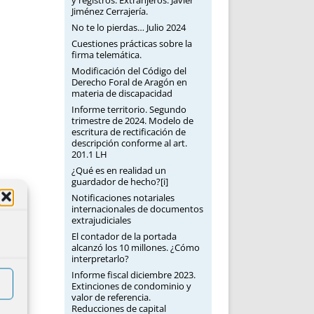
y registros: Extranjeros. Javier
Jiménez Cerrajería.
No te lo pierdas… Julio 2024
Cuestiones prácticas sobre la
firma telemática.
Modificación del Código del
Derecho Foral de Aragón en
materia de discapacidad
Informe territorio. Segundo
trimestre de 2024. Modelo de
escritura de rectificación de
descripción conforme al art.
201.1 LH
¿Qué es en realidad un
guardador de hecho?[i]
Notificaciones notariales
internacionales de documentos
extrajudiciales
El contador de la portada
alcanzó los 10 millones. ¿Cómo
interpretarlo?
Informe fiscal diciembre 2023.
Extinciones de condominio y
valor de referencia.
Reducciones de capital