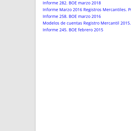
ENRIQUECIDAS
TITULARES 
Informe 282. BOE marzo 2018
NO DESESPERES
CAT
Informe Marzo 2016 Registros Mercantiles. P
Informe 258. BOE marzo 2016
A MANO
SUCESIONES 
Modelos de cuentas Registro Mercantil 2015.
FUTURAS NORMAS
GEORREFE
Informe 245. BOE febrero 2015
ALQUILE
TRI
LH Y C
¿SABIA
FRANCI
BÚSQUED