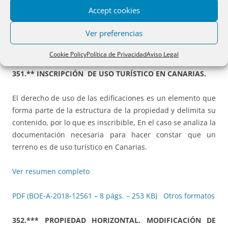
Accept cookies
Resumen completo.
Ver preferencias
PDF (BOE-A-2018-12560 – 19 págs. – 316 KB)
Otros
formatos
Cookie Policy
Política de Privacidad
Aviso Legal
351.** INSCRIPCIÓN DE USO TURÍSTICO EN CANARIAS.
El derecho de uso de las edificaciones es un elemento que
forma parte de la estructura de la propiedad y delimita su
contenido, por lo que es inscribible, En el caso se analiza la
documentación necesaria para hacer constar que un
terreno es de uso turístico en Canarias.
Ver resumen completo
PDF (BOE-A-2018-12561 – 8 págs. – 253 KB)
Otros formatos
352.*** PROPIEDAD HORIZONTAL. MODIFICACIÓN DE