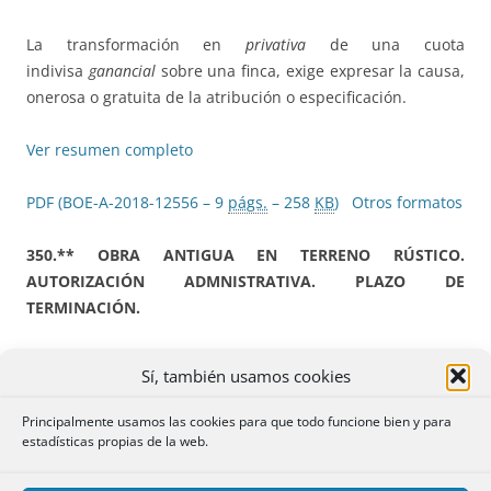
La transformación en
privativa
de una cuota
indivisa
ganancial
sobre una finca, exige expresar la causa,
onerosa o gratuita de la atribución o especificación.
Ver resumen completo
PDF (BOE-A-2018-12556 – 9
págs.
– 258
KB
)
Otros formatos
350.** OBRA ANTIGUA EN TERRENO RÚSTICO.
AUTORIZACIÓN ADMNISTRATIVA. PLAZO DE
TERMINACIÓN.
Entre los requisitos exigidos para inscribir una obra nueva
Sí, también usamos cookies
antigua no se encuentra el de aportar una prueba
documental que certifique por parte del Ayuntamiento la
Principalmente usamos las cookies para que todo funcione bien y para
efectiva prescripción de la acción de restablecimiento de la
estadísticas propias de la web.
legalidad urbanística.