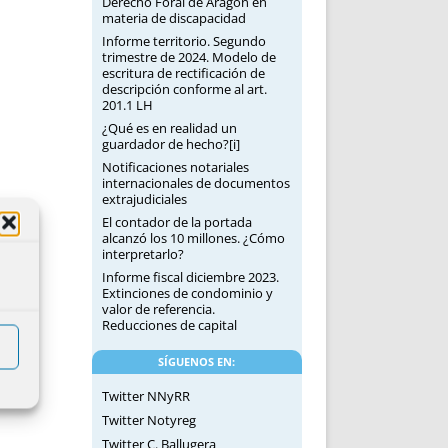
Derecho Foral de Aragón en
materia de discapacidad
Informe territorio. Segundo
trimestre de 2024. Modelo de
escritura de rectificación de
descripción conforme al art.
201.1 LH
¿Qué es en realidad un
guardador de hecho?[i]
Notificaciones notariales
internacionales de documentos
extrajudiciales
El contador de la portada
alcanzó los 10 millones. ¿Cómo
interpretarlo?
Informe fiscal diciembre 2023.
Extinciones de condominio y
valor de referencia.
Reducciones de capital
SÍGUENOS EN:
Twitter NNyRR
Twitter Notyreg
Twitter C. Ballugera