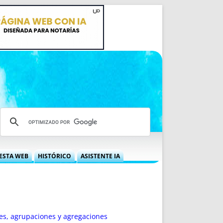
ESTA WEB
HISTÓRICO
ASISTENTE IA
A DGRN
QUÉ OFRECEMOS
 NIF
IDEARIO WEB
 LABORAL
QUIÉNES SOMOS
ÁBILES
HISTORIA
nes, agrupaciones y agregaciones