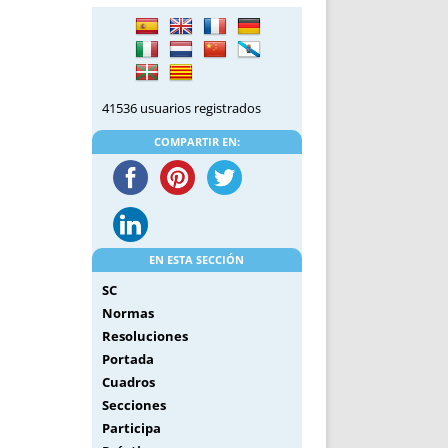
DE INICIO
PREMIO NYR
VORITOS
CONVENCIONES ANUALES
A IRPF
NUEVA ETAPA
AS
POLÍTICA DE PRIVACIDAD
41536 usuarios registrados
IJUELAS
AVISO LEGAL
POTECA
REPORTAR INCIDENCIA
COMPARTIR EN:
PERES
LOGOTIPO
CES
ENTREVISTAS
SONRISA
ENVÍA CORREO
EN ESTA SECCIÓN
CANALES DE VÍDEO
SC
Normas
Resoluciones
Portada
Cuadros
Secciones
Participa