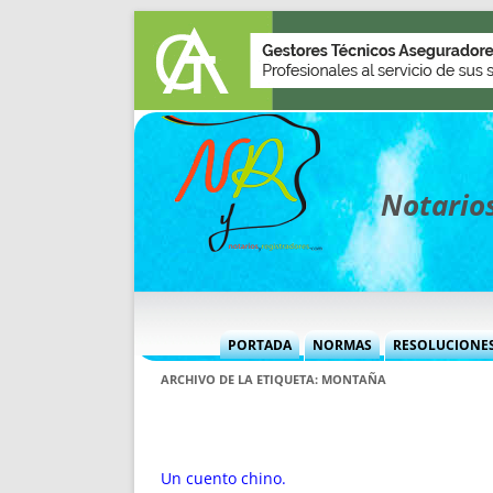
Notarios
PORTADA
NORMAS
RESOLUCIONE
MÁS USADAS (CUADRO)
INFORMES 
ARCHIVO DE LA ETIQUETA:
MONTAÑA
INFORMES MENSUALES
VOCES P
MÁS DESTACADAS
VOCES M
TITULARES DESDE 2002
TITULARES
Un cuento chino.