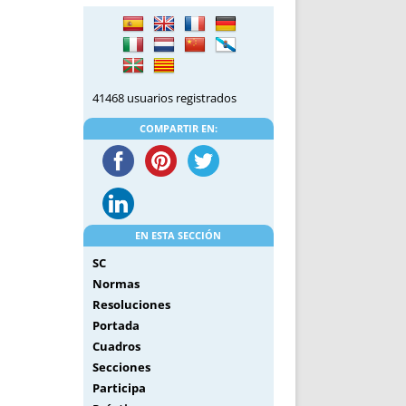
DE INICIO
PREMIO NYR
VORITOS
CONVENCIONES ANUALES
A IRPF
NUEVA ETAPA
AS
POLÍTICA DE PRIVACIDAD
41468 usuarios registrados
IJUELAS
AVISO LEGAL
POTECA
REPORTAR INCIDENCIA
COMPARTIR EN:
PERES
LOGOTIPO
CES
ENTREVISTAS
SONRISA
ENVÍA CORREO
EN ESTA SECCIÓN
CANALES DE VÍDEO
SC
Normas
Resoluciones
Portada
Cuadros
Secciones
Participa