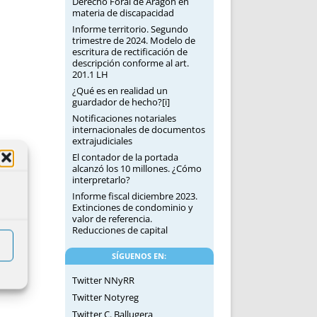
Derecho Foral de Aragón en
materia de discapacidad
Informe territorio. Segundo
trimestre de 2024. Modelo de
escritura de rectificación de
descripción conforme al art.
201.1 LH
¿Qué es en realidad un
guardador de hecho?[i]
Notificaciones notariales
internacionales de documentos
extrajudiciales
El contador de la portada
alcanzó los 10 millones. ¿Cómo
interpretarlo?
Informe fiscal diciembre 2023.
Extinciones de condominio y
valor de referencia.
Reducciones de capital
SÍGUENOS EN:
Twitter NNyRR
Twitter Notyreg
Twitter C. Ballugera