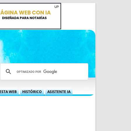
ESTA WEB
HISTÓRICO
ASISTENTE IA
A DGRN
QUÉ OFRECEMOS
 NIF
IDEARIO WEB
 LABORAL
QUIÉNES SOMOS
ÁBILES
HISTORIA