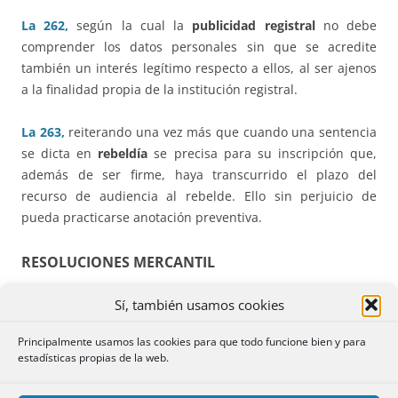
La 262,
según la cual la
publicidad registral
no debe
comprender los datos personales sin que se acredite
también un interés legítimo respecto a ellos, al ser ajenos
a la finalidad propia de la institución registral.
La 263,
reiterando una vez más que cuando una sentencia
se dicta en
rebeldía
se precisa para su inscripción que,
además de ser firme, haya transcurrido el plazo del
recurso de audiencia al rebelde. Ello sin perjuicio de
pueda practicarse anotación preventiva.
RESOLUCIONES MERCANTIL
Sí, también usamos cookies
La 172,
que establece que a los efectos del art. 111 del
RRM, si la primera
notificación notarial
presencial no
Principalmente usamos las cookies para que todo funcione bien y para
surte efecto, por no poder entenderse la notificación con el
estadísticas propias de la web.
requerido o su representante, es necesaria una segunda
notificación por correo certificado con acuse de recibo.