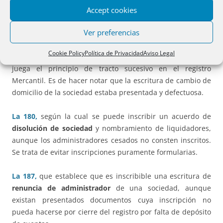
Accept cookies
La 173,
según la cual para inscribir la
renuncia de un
Ver preferencias
administrador
solidario, es suficiente que la notificación a
la sociedad se haga en su nuevo domicilio, aunque dicho
Cookie Policy
Política de Privacidad
Aviso Legal
domicilio no conste inscrito. Es decir que en estos casos no
juega el principio de tracto sucesivo en el registro
Mercantil. Es de hacer notar que la escritura de cambio de
domicilio de la sociedad estaba presentada y defectuosa.
La 180,
según la cual se puede inscribir un acuerdo de
disolución de sociedad
y nombramiento de liquidadores,
aunque los administradores cesados no consten inscritos.
Se trata de evitar inscripciones puramente formularias.
La 187,
que establece que es inscribible una escritura de
renuncia de administrador
de una sociedad, aunque
existan presentados documentos cuya inscripción no
pueda hacerse por cierre del registro por falta de depósito