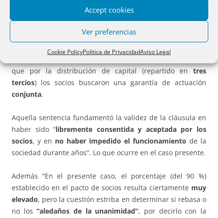
90 %
de los votos correspondientes a las participaciones
Accept cookies
en que se divide el capital social. A estos efectos ya el TS
en la sentencia n.º 725/1987, de 12 de noviembre, admitió
Ver preferencias
la
validez
de una cláusula estatutaria en la que se elevaba
el quórum de constitución en una sociedad anónima (al 85
Cookie Policy
Política de Privacidad
Aviso Legal
% en primera convocatoria y al 70 % en segunda), de forma
que por la distribución de capital (repartido en
tres
tercios
) los socios buscaron una garantía de actuación
conjunta
.
Aquella sentencia fundamentó la validez de la cláusula en
haber sido “
libremente consentida y aceptada por los
socios
, y en
no haber impedido el funcionamiento
de la
sociedad durante años”. Lo que ocurre en el caso presente.
Además “En el presente caso, el porcentaje (del 90 %)
establecido en el pacto de socios resulta ciertamente
muy
elevado
, pero la cuestión estriba en determinar si rebasa o
no los
“aledaños de la unanimidad”
, por decirlo con la