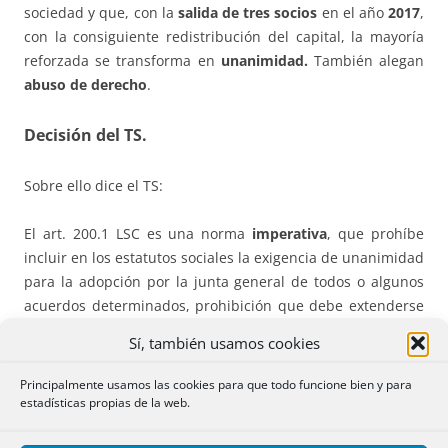
sociedad y que, con la
salida de tres socios
en el año
2017
,
con la consiguiente redistribución del capital, la mayoría
reforzada se transforma en
unanimidad.
También alegan
abuso de derecho
.
Decisión del TS.
Sobre ello dice el TS:
El art. 200.1 LSC es una norma
imperativa
, que prohíbe
incluir en los estatutos sociales la exigencia de unanimidad
para la adopción por la junta general de todos o algunos
acuerdos determinados, prohibición que debe extenderse
también a los pactos parasociales para evitar el fraude de
Sí, también usamos cookies
ley.
Principalmente usamos las cookies para que todo funcione bien y para
Ahora bien, en el pacto de socios no se impone la
estadísticas propias de la web.
unanimidad, sino
una mayoría reforzada de, al menos, el