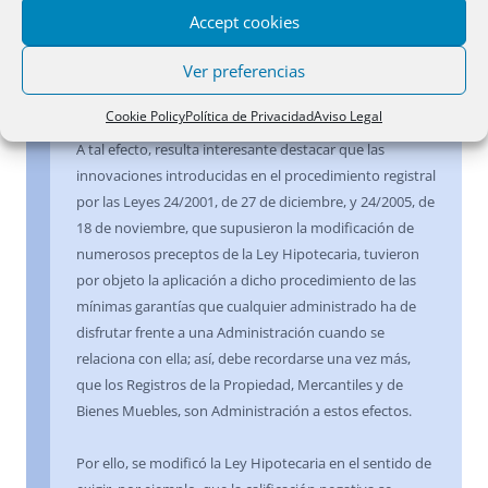
Antes de entrar a resolver sobre la inscripción o no de
Accept cookies
la escritura calificada, conviene realizar una serie de
Ver preferencias
precisiones acerca del contenido de la calificación y de
su necesaria motivación.
Cookie Policy
Política de Privacidad
Aviso Legal
A tal efecto, resulta interesante destacar que las
innovaciones introducidas en el procedimiento registral
por las Leyes 24/2001, de 27 de diciembre, y 24/2005, de
18 de noviembre, que supusieron la modificación de
numerosos preceptos de la Ley Hipotecaria, tuvieron
por objeto la aplicación a dicho procedimiento de las
mínimas garantías que cualquier administrado ha de
disfrutar frente a una Administración cuando se
relaciona con ella; así, debe recordarse una vez más,
que los Registros de la Propiedad, Mercantiles y de
Bienes Muebles, son Administración a estos efectos.
Por ello, se modificó la Ley Hipotecaria en el sentido de