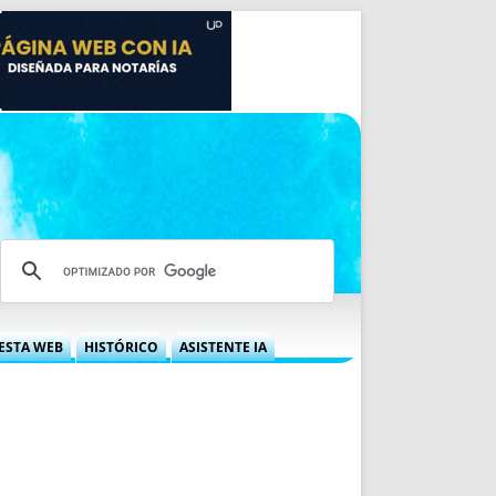
ESTA WEB
HISTÓRICO
ASISTENTE IA
A DGRN
QUÉ OFRECEMOS
 NIF
IDEARIO WEB
 LABORAL
QUIÉNES SOMOS
ÁBILES
HISTORIA