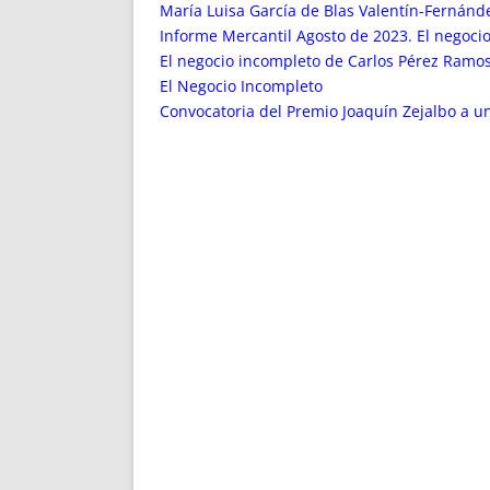
ENRIQUECIDAS
TITULARES 
María Luisa García de Blas Valentín-Fernánd
NO DESESPERES
CAT
Informe Mercantil Agosto de 2023. El negocio
El negocio incompleto de Carlos Pérez Ramos
A MANO
SUCESIONES 
El Negocio Incompleto
FUTURAS NORMAS
GEORREFE
Convocatoria del Premio Joaquín Zejalbo a un
ALQUILE
TRI
LH Y C
¿SABIA
FRANCI
BÚSQUED