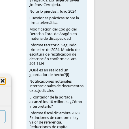
y registros: Extranjeros. Javier
Jiménez Cerrajería.
No te lo pierdas… Julio 2024
Cuestiones prácticas sobre la
firma telemática.
Modificación del Código del
Derecho Foral de Aragón en
materia de discapacidad
Informe territorio. Segundo
trimestre de 2024. Modelo de
escritura de rectificación de
descripción conforme al art.
201.1 LH
¿Qué es en realidad un
guardador de hecho?[i]
Notificaciones notariales
internacionales de documentos
extrajudiciales
El contador de la portada
alcanzó los 10 millones. ¿Cómo
interpretarlo?
Informe fiscal diciembre 2023.
Extinciones de condominio y
valor de referencia.
Reducciones de capital