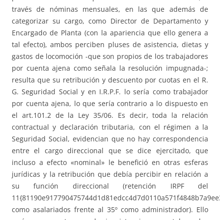
través de nóminas mensuales, en las que además de
categorizar su cargo, como Director de Departamento y
Encargado de Planta (con la apariencia que ello genera a
tal efecto), ambos perciben pluses de asistencia, dietas y
gastos de locomoción -que son propios de los trabajadores
por cuenta ajena como señala la resolución impugnada-;
resulta que su retribución y descuento por cuotas en el R.
G. Seguridad Social y en I.R.P.F. lo sería como trabajador
por cuenta ajena, lo que sería contrario a lo dispuesto en
el art.101.2 de la Ley 35/06. Es decir, toda la relación
contractual y declaración tributaria, con el régimen a la
Seguridad Social, evidencian que no hay correspondencia
entre el cargo direccional que se dice ejercitado, que
incluso a efecto «nominal» le benefició en otras esferas
jurídicas y la retribución que debía percibir en relación a
su función direccional (retención IRPF del
11{81190e917790475744d1d81edcc4d7d0110a571f4848b7a9ee
como asalariados frente al 35º como administrador). Ello