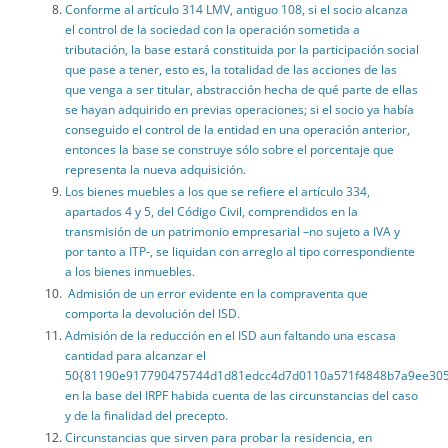
Conforme al artículo 314 LMV, antiguo 108, si el socio alcanza
el control de la sociedad con la operación sometida a
tributación, la base estará constituida por la participación social
que pase a tener, esto es, la totalidad de las acciones de las
que venga a ser titular, abstracción hecha de qué parte de ellas
se hayan adquirido en previas operaciones; si el socio ya había
conseguido el control de la entidad en una operación anterior,
entonces la base se construye sólo sobre el porcentaje que
representa la nueva adquisición.
Los bienes muebles a los que se refiere el artículo 334,
apartados 4 y 5, del Código Civil, comprendidos en la
transmisión de un patrimonio empresarial –no sujeto a IVA y
por tanto a ITP-, se liquidan con arreglo al tipo correspondiente
a los bienes inmuebles.
Admisión de un error evidente en la compraventa que
comporta la devolución del ISD.
Admisión de la reducción en el ISD aun faltando una escasa
cantidad para alcanzar el
50{81190e917790475744d1d81edcc4d7d0110a571f4848b7a9ee305
en la base del IRPF habida cuenta de las circunstancias del caso
y de la finalidad del precepto.
Circunstancias que sirven para probar la residencia, en