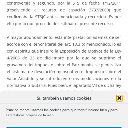
controversia y segundo, por la STS de fecha 1/12/2011
(resolviendo el recurso de casación 3733/2009) que
confirmaba la STSJC antes mencionada y recurrida. Es por
ello por lo que procede desestimar el presente recurso.
A mayor abundamiento, esta interpretación además de ser
acorde con el tenor literal del art. 13.3 b) mencionado, lo es
con espíritu que inspiro la Exposición de Motivos de la Ley
4/2008 de 23 de diciembre por la que se suprime el
gravamen del Impuesto sobre el Patrimonio, se generaliza
el sistema de devolución mensual en el Impuesto sobre el
Valor Añadido y se introducen otras modificaciones en la
normativa tributaria. Pues bien, el apartado VII de dicha ley
dispone que «se cambia el cálculo del valor real de las
Sí, también usamos cookies
concesiones en las que se haya señalado un canon, precio,
participación o beneficio mínimo que deba satisfacer el
Principalmente usamos las cookies para que todo funcione bien y para
concesionario periódicamente, cuando la duración de la
estadísticas propias de la web.
concesión fuese superior al año, capitalizándose según el
plazo de la concesión, al 10 por 100 la cantidad anual que