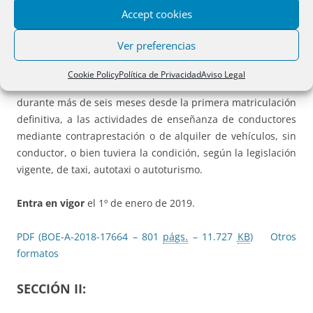
100%, cuando el uso no llegue al año y el mínimo será de
Accept cookies
un 10% para vehículos con más de doce años.
Ver preferencias
El importe, que resulte de la aplicación de los porcentajes
anteriores, se
reducirá al 70 por 100
cuando el vehículo
Cookie Policy
Política de Privacidad
Aviso Legal
transmitido hubiese estado dedicado exclusivamente
durante más de seis meses desde la primera matriculación
definitiva, a las actividades de enseñanza de conductores
mediante contraprestación o de alquiler de vehículos, sin
conductor, o bien tuviera la condición, según la legislación
vigente, de taxi, autotaxi o autoturismo.
Entra en vigor
el 1º de enero de 2019.
PDF (BOE-A-2018-17664 – 801
págs.
– 11.727
KB
)
Otros
formatos
SECCIÓN II: