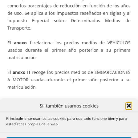
como los porcentajes de reducción en función de los años
de uso. Se aplica a los impuestos reseñados en siglas y al
Impuesto Especial sobre Determinados Medios de
Transporte.
El
anexo I
relaciona los precios medios de VEHICULOS
usados durante el primer año posterior a su primera
matriculación
El
anexo II
recoge los precios medios de EMBARCACIONES
A MOTOR usadas durante el primer año posterior a su
matriculación
El
anexo III
incluye los precios de los MOTORES MARINOS.
Sí, también usamos cookies
Y el
anexo IV
fija los porcentajes determinados en función
Principalmente usamos las cookies para que todo funcione bien y para
de los
años de utilización
para vehículos de turismo, todo
estadísticas propias de la web.
terreno y motocicletas ya matriculados. El máximo es del