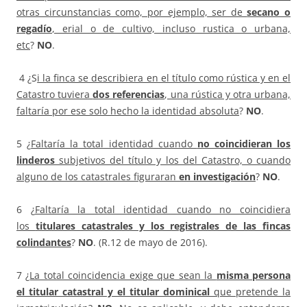
otras circunstancias como, por ejemplo, ser de
secano o
regadío
, erial o de cultivo, incluso rustica o urbana,
etc
?
NO
.
4 ¿S
i la finca se describiera en el título como rústica y en el
Catastro tuviera
dos referencias
, una rústica y otra urbana,
faltaría por ese solo hecho la identidad absoluta
?
NO
.
5 ¿
Faltaría la total identidad cuando
no coincidieran los
linderos
subjetivos del título y los del Catastro, o cuando
alguno de los catastrales figuraran
en investigación
?
NO
.
6 ¿
Faltaría la total identidad cuando no coincidiera
los
titulares catastrales y los registrales de las fincas
colindantes
?
NO
. (R.12 de mayo de 2016).
7 ¿
La total coincidencia exige que sean la
misma persona
el titular catastral y el titular dominical
que pretende la