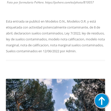
Foto por formulario PxHere. https://pxhere.com/es/photo/810057
Esta entrada se publicó en
Modelos O.N.
,
Modelos O.R.
y está
etiquetada con
actividad potencialmente contaminante
,
de 8 de
abril
,
declaracion suelos contaminados
,
Ley 7/2022
,
ley de residuos
,
ley de suelos contaminados
,
modelo nota calificacion
,
modelo nota
marginal
,
nota de calificacion
,
nota marginal suelos contaminados
,
Suelos contaminados
en
12/06/2022
por
Admin
.