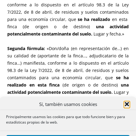
conforme a lo dispuesto en el artículo 98.3 de la Ley
7/2022, de 8 de abril, de residuos y suelos contaminados
para una economía circular, que
se ha realizado
en esta
finca (de origen o de destino)
una actividad
potencialmente contaminante del suelo.
Lugar y fecha.»
Segunda fórmula:
«Don/doña (en representación de…) en
su calidad de (aportante de la finca…, adjudicatario de la
finca…) manifiesta, conforme a lo dispuesto en el artículo
98.3 de la Ley 7/2022, de 8 de abril, de residuos y suelos
contaminados para una economía circular, que
se ha
realizado en esta finca
(de origen o de destino)
una
actividad potencialmente contaminante del suelo.
Lugar y
fecha.»
Sí, también usamos cookies
Nota:
Conviene en estos casos -aunque no lo exija la Ley
Principalmente usamos las cookies para que todo funcione bien y para
expresamente en el
artículo 98.3
-, concretar más: que
estadísticas propias de la web.
actividad, desde cuándo, si ha cesado, autor, si se ha
remitido información a la Comunidad Autónoma….