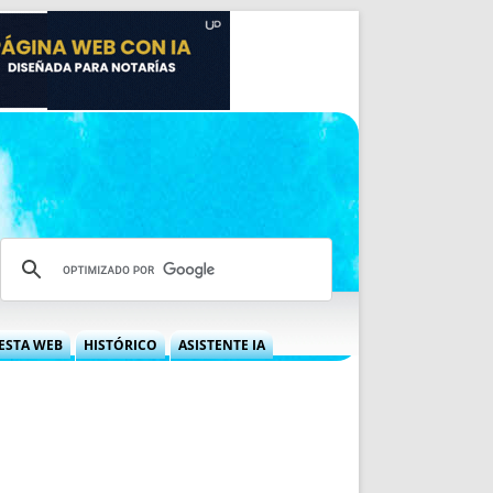
ESTA WEB
HISTÓRICO
ASISTENTE IA
A DGRN
QUÉ OFRECEMOS
 NIF
IDEARIO WEB
 LABORAL
QUIÉNES SOMOS
ÁBILES
HISTORIA