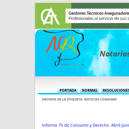
Notarios
PORTADA
NORMAS
RESOLUCIONE
MÁS USADAS (CUADRO)
INFORMES 
ARCHIVO DE LA ETIQUETA:
NOTICIAS CONSUMO
INFORMES MENSUALES
VOCES P
MÁS DESTACADAS
VOCES M
TITULARES DESDE 2002
TITULARES
Informe 75 de Consumo y Derecho. Abril-Jun