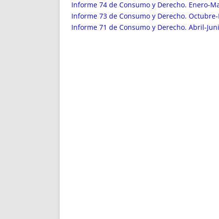
ENRIQUECIDAS
TITULARES 
Informe 74 de Consumo y Derecho. Enero-M
NO DESESPERES
CAT
Informe 73 de Consumo y Derecho. Octubre-
Informe 71 de Consumo y Derecho. Abril-Jun
A MANO
SUCESIONES 
FUTURAS NORMAS
GEORREFE
ALQUILE
TRI
LH Y C
¿SABIA
FRANCI
BÚSQUED