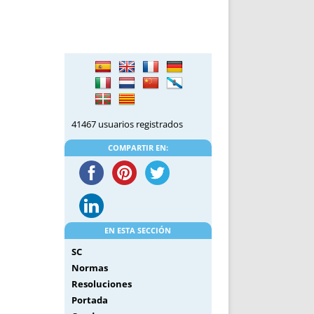
DE INICIO
PREMIO NYR
VORITOS
CONVENCIONES ANUALES
A IRPF
NUEVA ETAPA
AS
POLÍTICA DE PRIVACIDAD
IJUELAS
AVISO LEGAL
POTECA
REPORTAR INCIDENCIA
PERES
LOGOTIPO
41467 usuarios registrados
CES
ENTREVISTAS
COMPARTIR EN:
SONRISA
ENVÍA CORREO
CANALES DE VÍDEO
EN ESTA SECCIÓN
SC
Normas
Resoluciones
Portada