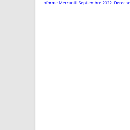
ENRIQUECIDAS
TITULARES 
Informe Mercantil Septiembre 2022. Derecho 
NO DESESPERES
CAT
A MANO
SUCESIONES 
FUTURAS NORMAS
GEORREFE
ALQUILE
TRI
LH Y C
¿SABIA
FRANCI
BÚSQUED