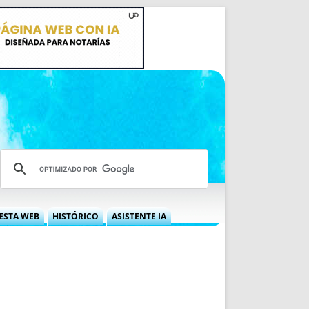
ESTA WEB
HISTÓRICO
ASISTENTE IA
A DGRN
QUÉ OFRECEMOS
 NIF
IDEARIO WEB
 LABORAL
QUIÉNES SOMOS
ÁBILES
HISTORIA