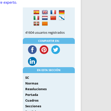
DE INICIO
PREMIO NYR
e experto.
VORITOS
CONVENCIONES ANUALES
A IRPF
NUEVA ETAPA
AS
POLÍTICA DE PRIVACIDAD
IJUELAS
AVISO LEGAL
41604 usuarios registrados
POTECA
REPORTAR INCIDENCIA
PERES
LOGOTIPO
COMPARTIR EN:
CES
ENTREVISTAS
SONRISA
ENVÍA CORREO
CANALES DE VÍDEO
EN ESTA SECCIÓN
SC
Normas
Resoluciones
Portada
Cuadros
Secciones