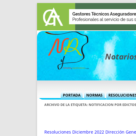
Notarios
PORTADA
NORMAS
RESOLUCIONE
MÁS USADAS (CUADRO)
INFORMES 
ARCHIVO DE LA ETIQUETA:
NOTIFICACION POR EDICTO
INFORMES MENSUALES
VOCES P
MÁS DESTACADAS
VOCES M
TITULARES DESDE 2002
TITULARES
Resoluciones Diciembre 2022 Dirección Gener